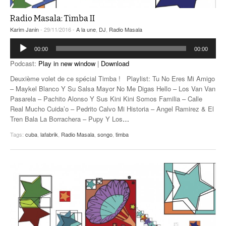
Radio Masala: Timba II
Karim Janin
- 29/11/2016 -
A la une
,
DJ
,
Radio Masala
Lecteur
00:00
00:00
audio
Podcast:
Play in new window
|
Download
Deuxième volet de ce spécial Timba ! Playlist: Tu No Eres Mi Amigo
– Maykel Blanco Y Su Salsa Mayor No Me Digas Hello – Los Van Van
Pasarela – Pachito Alonso Y Sus Kini Kini Somos Familia – Calle
Real Mucho Cuida’o – Pedrito Calvo Mi Historia – Angel Ramirez & El
Tren Bala La Borrachera – Pupy Y Los
…
Tags:
cuba
,
lafabrik
,
Radio Masala
,
songo
,
timba