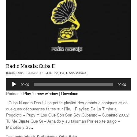
Radio Masala: Cuba II
Karim Janin
- 04/04/2017 -
A la une
,
DJ
,
Radio Masala
Lecteur
00:00
00:00
audio
Podcast:
Play in new window
|
Download
Cuba Numero Dos ! Une petite playlist des grands classiques et de
quelques découvertes faites sur l’île. Playlist: De La Timba a
Pogolotti – Pupy Y Los Que Son Son Soy Cubanito – Cubanito 20.02
Tu Me Dijiste Que Si – Arnaldo y su talisman Por eso te traigo –
Manolito y Su
…
Tags:
cuba
,
lafabrik
,
Radio Masala
,
Salsa
,
timba