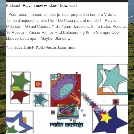
Podcast:
Play in new window
|
Download
GROOVE N SUN
PLUS DE MIX
Pour recommencer l’année, je vous propose le numéro V de la
IL ÉTAIT UNE FOIS
Timba d’aujourd’hui et d’hier ! De Cuba para el mundo ! Playlist:
U’dance – Mixael Cabrera Y Su Team Barcelona Si Tú Estas Puestas,
Yo Puesto – Yasser Ramos « El Balacero » y 9mm Siempre Que
L’ASTUCE DE LA PORTE EN BOIS
LLueve Escampa – Maykel Blanco
…
LA FABRIK POÉTIK
Tags:
cuba
,
lafabrik
,
Radio Masala
,
Salsa
,
timba
LA MINUTE LITTÉRAIRE
LA SOUTERRAINE
MUSIQUE DES ANTIPODES
NOS ANCIENS
SONORIK
THEME FORCE
ZIRCONIUM