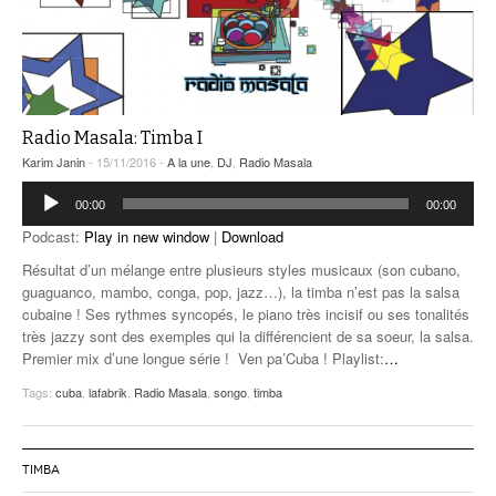
Radio Masala: Timba I
Karim Janin
- 15/11/2016 -
A la une
,
DJ
,
Radio Masala
Lecteur
00:00
00:00
audio
Podcast:
Play in new window
|
Download
Résultat d’un mélange entre plusieurs styles musicaux (son cubano,
guaguanco, mambo, conga, pop, jazz…), la timba n’est pas la salsa
cubaine ! Ses rythmes syncopés, le piano très incisif ou ses tonalités
très jazzy sont des exemples qui la différencient de sa soeur, la salsa.
Premier mix d’une longue série ! Ven pa’Cuba ! Playlist:
…
Tags:
cuba
,
lafabrik
,
Radio Masala
,
songo
,
timba
TIMBA