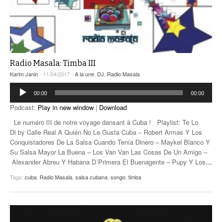
Radio Masala: Timba III
Karim Janin
- 11/04/2017 -
A la une
,
DJ
,
Radio Masala
Lecteur
00:00
00:00
audio
Podcast:
Play in new window
|
Download
Le numéro III de notre voyage dansant à Cuba ! Playlist: Te Lo
Di by Calle Real A Quién No Le Gusta Cuba – Robert Armas Y Los
Conquistadores De La Salsa Cuando Tenía Dinero – Maykel Blanco Y
Su Salsa Mayor La Buena – Los Van Van Las Cosas De Un Amigo –
Alexander Abreu Y Habana D´Primera El Buenagente – Pupy Y Los
…
Tags:
cuba
,
Radio Masala
,
salsa cubana
,
songo
,
timba