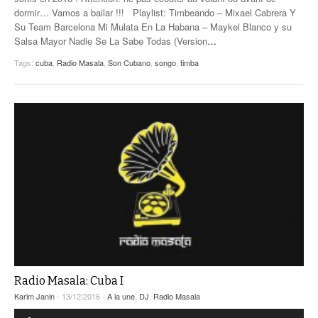
dormir… Vamos a bailar !!! Playlist: Timbeando – Mixael Cabrera Y
Su Team Barcelona Mi Mulata En La Habana – Maykel Blanco y su
Salsa Mayor Nadie Se La Sabe Todas (Version
…
Tags:
cuba
,
Radio Masala
,
Son Cubano
,
songo
,
timba
Radio Masala: Cuba I
Karim Janin
- 13/12/2016 -
A la une
,
DJ
,
Radio Masala
Lecteur