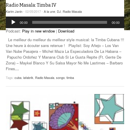
Radio Masala: Timba IV
ANCIENNES ÉMISSIONS
Karim Janin
- 02/05/2017 -
A la une
,
DJ
,
Radio Masala
Lecteur
00:00
00:00
audio
Podcast:
Play in new window
|
Download
Le meilleur du meilleur du meilleur style musical: la Timba Cubana !!!
Une heure à écouter sans retenue ! Playlist: Soy Añejo – Los Van
Van Nube Pasajera – Michel Maza La Especuladora De La Habana –
Papucho Ordoñez Y Manana Club Si Le Gusta Repite (Ft. Gente De
Zona) – Maykel Blanco Y Su Salsa Mayor No Me Lastimes – Barbaro
Fines
…
Tags:
cuba
,
lafabrik
,
Radio Masala
,
songo
,
timba