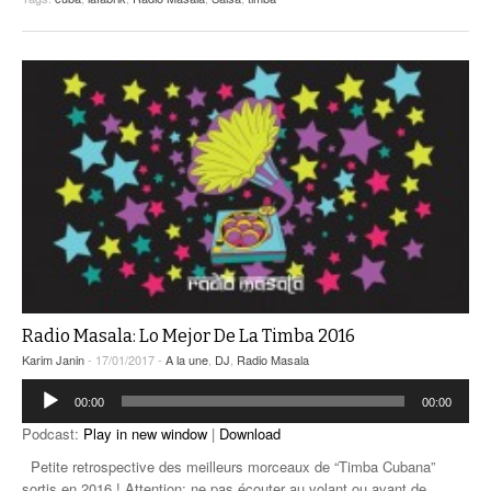
Radio Masala: Lo Mejor De La Timba 2016
Karim Janin
- 17/01/2017 -
A la une
,
DJ
,
Radio Masala
Lecteur
00:00
00:00
audio
Podcast:
Play in new window
|
Download
Petite retrospective des meilleurs morceaux de “Timba Cubana”
sortis en 2016 ! Attention: ne pas écouter au volant ou avant de