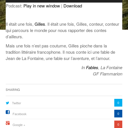
audio
Podcast:
Play in new window
|
Download
ANCIENNES ÉMISSIONS
Il était une fois,
Gilles
. Il était une fois, Gilles, conteur, conteur
qui parcours le monde pour nous rapporter des contes
d’ailleurs.
Mais une fois n’est pas coutume, Gilles pioche dans la
tradition littéraire francophone. Il nous conte ici une fable de
Jean de La Fontaine, une fable sur l’aventure, et l’amour.
In
Fables
, La Fontaine
GF Flammarion
Sharing
0
Twitter
0
Facebook
0
Google +