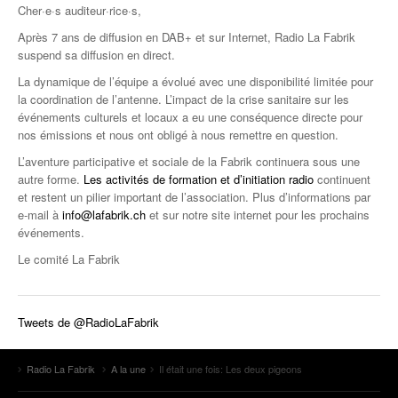
Cher·e·s auditeur·rice·s,
Après 7 ans de diffusion en DAB+ et sur Internet, Radio La Fabrik
suspend sa diffusion en direct.
La dynamique de l’équipe a évolué avec une disponibilité limitée pour
la coordination de l’antenne. L’impact de la crise sanitaire sur les
événements culturels et locaux a eu une conséquence directe pour
nos émissions et nous ont obligé à nous remettre en question.
L’aventure participative et sociale de la Fabrik continuera sous une
autre forme.
Les activités de formation et d’initiation radio
continuent
et restent un pilier important de l’association. Plus d’informations par
e-mail à
info@lafabrik.ch
et sur notre site internet pour les prochains
événements.
Le comité La Fabrik
Tweets de @RadioLaFabrik
Radio La Fabrik
A la une
Il était une fois: Les deux pigeons