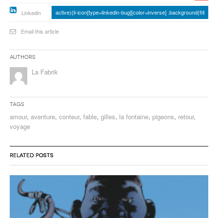
active){li-icon[type=linkedin-bug][color=inverse] .background{fill
Linkedin
Email this article
Authors
La Fabrik
Tags
amour
,
aventure
,
conteur
,
fable
,
gilles
,
la fontaine
,
pigeons
,
retour
,
voyage
RELATED POSTS