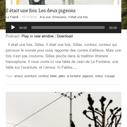
ANCIENNES ÉMISSIONS
Il était une fois: Les deux pigeons
La Fabrik
- 10/12/2016 -
A la une
,
Emissions
,
Il était une fois
Lecteur
00:00
00:00
audio
Podcast:
Play in new window
|
Download
Il était une fois, Gilles. Il était une fois, Gilles, conteur, conteur qui
parcours le monde pour nous rapporter des contes d’ailleurs. Mais une
fois n’est pas coutume, Gilles pioche dans la tradition littéraire
francophone. Il nous conte ici une fable de Jean de La Fontaine, une
fable sur l’aventure, et l’amour. In Fables,
…
Tags:
amour
,
aventure
,
conteur
,
fable
,
gilles
,
la fontaine
,
pigeons
,
retour
,
voyage