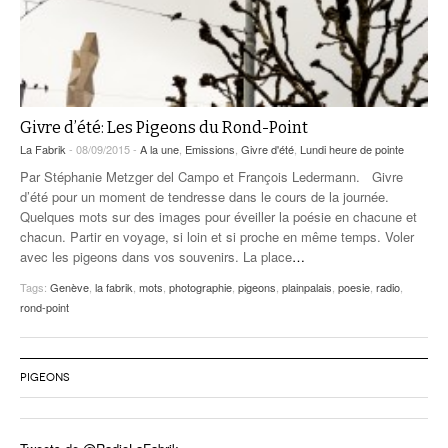
Givre d’été: Les Pigeons du Rond-Point
La Fabrik
- 08/09/2015 -
A la une
,
Emissions
,
Givre d'été
,
Lundi heure de pointe
Par Stéphanie Metzger del Campo et François Ledermann. Givre
d’été pour un moment de tendresse dans le cours de la journée.
Quelques mots sur des images pour éveiller la poésie en chacune et
chacun. Partir en voyage, si loin et si proche en même temps. Voler
avec les pigeons dans vos souvenirs. La place
…
Tags:
Genève
,
la fabrik
,
mots
,
photographie
,
pigeons
,
plainpalais
,
poesie
,
radio
,
rond-point
PIGEONS