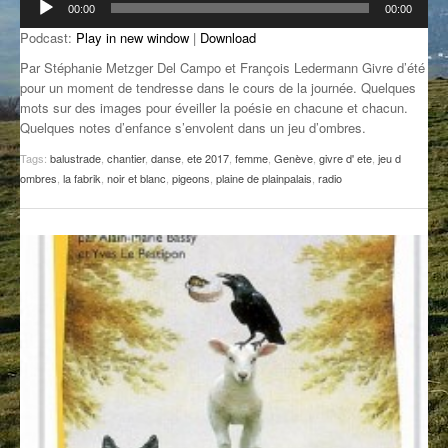
00:00
00:00
audio
GROOVE N SUN
PLUS DE MIX
Podcast:
Play in new window
|
Download
IL ÉTAIT UNE FOIS
Par Stéphanie Metzger Del Campo et François Ledermann Givre d’été
pour un moment de tendresse dans le cours de la journée. Quelques
mots sur des images pour éveiller la poésie en chacune et chacun.
L’ASTUCE DE LA PORTE EN BOIS
Quelques notes d’enfance s’envolent dans un jeu d’ombres.
LA FABRIK POÉTIK
Tags:
balustrade
,
chantier
,
danse
,
ete 2017
,
femme
,
Genève
,
givre d' ete
,
jeu d
ombres
,
la fabrik
,
noir et blanc
,
pigeons
,
plaine de plainpalais
,
radio
LA MINUTE LITTÉRAIRE
LA SOUTERRAINE
MUSIQUE DES ANTIPODES
NOS ANCIENS
SONORIK
THEME FORCE
ZIRCONIUM