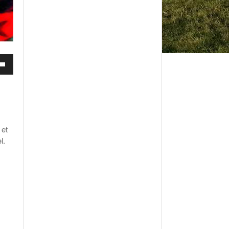
ez
s
bas
nter
 et
uer
l.
e.