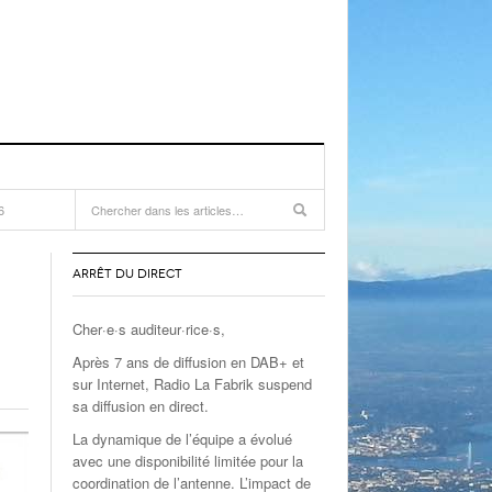
6
6
/11/2018
 L’art De Prendre Les Mots Au
6
2026
ARRÊT DU DIRECT
/2018
val 2026 | Roberto Fonseca &
6
-
ntre Tension Et Délicatesse
6
Cher·e·s auditeur·rice·s,
6
018
Après 7 ans de diffusion en DAB+ et
6
val 2026 | Reuben James, La
sur Internet, Radio La Fabrik suspend
6
2026
sa diffusion en direct.
18
La dynamique de l’équipe a évolué
al 2026 | J’ai Rêvé Melody
026
avec une disponibilité limitée pour la
 12/04/2018
coordination de l’antenne. L’impact de