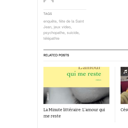
Tags
enquête
,
fête de la Saint
Jean
,
jeux video
,
psychopathe
,
suicide
,
télépathie
RELATED POSTS
La Minute littéraire: L’amour qui
Cés
me reste