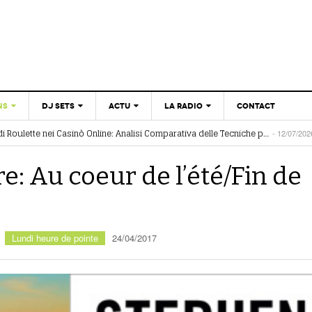
NS
DJ SETS
ACTU
LA RADIO
CONTACT
Strategia di Roulette nei Casinò Online: Analisi Comparativa delle Tecniche più Efficaci e dei Jackpot più Attraenti
- 12/07/202
Gioca Ovunque, Vinci Sempre: Guida Completa alle App di Casinò Mobile con Tornei Estivi e Pagamenti Sicuri
- 11/07/202
CENACLE
EVÉNEMENTS
LA FABRIK
- 03/04/2019
- 29
L’invité D’Azimut : Chien Bleu
CNCL666 – Le Grand Zbeul #2
Ismo Leikola, Ou
Il valore della fedeltà: come i programmi VIP trasformano le vincite in esperienze culturali uniche
- 08/07/202
- 29/06/
Sérieux
ASS
LES
PLAYLISTS
di Three Card Poker: Guida Festiva ai Live Dealer delle Casinò Online
NOUS REJOINDRE
- 07/07/2026
re: Au coeur de l’été/Fin de
COLLABORATEURS
ola, ou l’art de prendre les mots au sérieux
- 29/06/2026
RAPHIE
SOCIÉTÉ
SOUTIEN ET
- 06/03/2019
- 25/10
L’invité D’Azimut : Cold Bath
CNCL666 – Le Grand Zbeul
Cully Jazz Festi
The Chemistry of Connection: How Datingskillss Data Explains Attraction Among Dutch Women
- 24/06/202
CONSTRUCT
PARTENARIATS
Vincent Segal, E
Come l’Intelligenza Artificiale sta Rivoluzionando i Bonus nei Casinò Online – Verso un’Esperienza di Gioco su Misura
- 19/06/202
20/04/2026
EST-CE QU’ON
ATELIERS ET FORMATIONS
Natale digitale: come i tornei di casinò crypto hanno rivoluzionato la sicurezza dei pagamenti
- 09/06/202
- 06/02/2019
- 27/09/2
L’invité D’Azimut: Le Collectif Puck
CNCL 666 – FAST ZBEUL
PEUT ALLER?
La nuova frontiera delle scommesse: come le piattaforme di esports stanno ridisegnando il mercato delle puntate sportive
- 09/06/202
TEMENT
Lundi heure de pointe
24/04/2017
Cully Jazz Festi
Slot‑Innovazioni Mobile: Temi Esclusivi, Tecnologia Live‑Dealer e l’Esplosione del Gioco on‑the‑Go
- 02/06/202
LES
FLUSSPFERD
- 16/04/
Classe !
- 23/01/2019
- 26/06/20
L’invité D’Azimut : Joshua Howlett
Cénacle – LAST ZBEUL
LES
RADIO MASALA
Cully Jazz Festiv
TÉS
TECHHOUSE
- 13/04/2
Gardot
-
Les Invités D’Azimut – Byron Leon &
Cénacle – Luv My Wax 11 – Raw G
’ÉTÉ
PLUS DE MIX