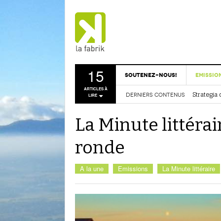
15
SOUTENEZ-NOUS!
EMISSIO
ARTICLES À
DERNIERS CONTENUS
LIRE
AZIMUT
CALM CL
Vincitori 
La Minute littérai
Ismo Leik
CARTOG
INTIME
ronde
CÉSURE
COMPLÈ
A la une
Emissions
La Minute littéraire
DES BUL
CRÉPIDU
CURIOSI
GIVRE D