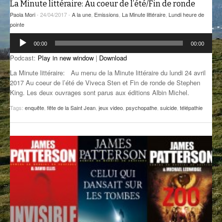
La Minute littéraire: Au coeur de l’été/Fin de ronde
GROOVE N SUN
PLUS DE MIX
Paola Mori
- 24/04/2017 -
A la une
,
Emissions
,
La Minute littéraire
,
Lundi heure de
pointe
IL ÉTAIT UNE FOIS
Lecteur
00:00
00:00
audio
L’ASTUCE DE LA PORTE EN BOIS
Podcast:
Play in new window
|
Download
La Minute littéraire: Au menu de la Minute littéraire du lundi 24 avril
LA FABRIK POÉTIK
2017 Au coeur de l’été de Viveca Sten et Fin de ronde de Stephen
King. Les deux ouvrages sont parus aux éditions Albin Michel.
LA MINUTE LITTÉRAIRE
Tags:
enquête
,
fête de la Saint Jean
,
jeux video
,
psychopathe
,
suicide
,
télépathie
LA SOUTERRAINE
MUSIQUE DES ANTIPODES
NOS ANCIENS
SONORIK
THEME FORCE
ZIRCONIUM