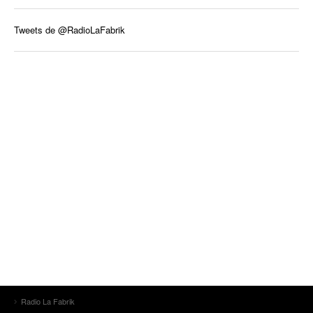
Tweets de @RadioLaFabrik
Radio La Fabrik