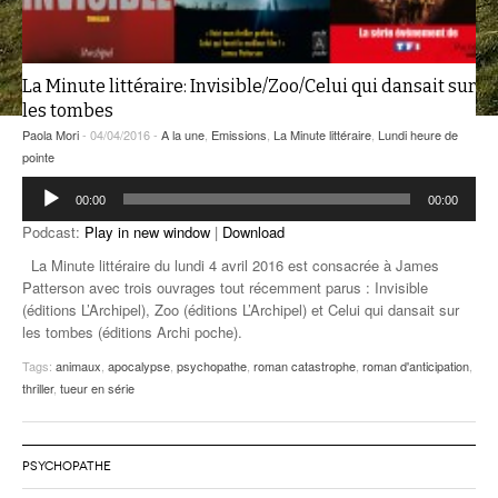
ANCIENNES ÉMISSIONS
La Minute littéraire: Invisible/Zoo/Celui qui dansait sur
les tombes
Paola Mori
- 04/04/2016 -
A la une
,
Emissions
,
La Minute littéraire
,
Lundi heure de
pointe
Lecteur
00:00
00:00
audio
Podcast:
Play in new window
|
Download
La Minute littéraire du lundi 4 avril 2016 est consacrée à James
Patterson avec trois ouvrages tout récemment parus : Invisible
(éditions L’Archipel), Zoo (éditions L’Archipel) et Celui qui dansait sur
les tombes (éditions Archi poche).
Tags:
animaux
,
apocalypse
,
psychopathe
,
roman catastrophe
,
roman d'anticipation
,
thriller
,
tueur en série
PSYCHOPATHE