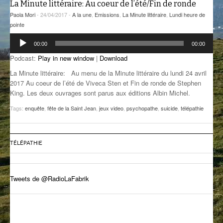
La Minute littéraire: Au coeur de l’été/Fin de ronde
GROOVE N SUN
PLUS DE MIX
Paola Mori
- 24/04/2017 -
A la une
,
Emissions
,
La Minute littéraire
,
Lundi heure de
pointe
IL ÉTAIT UNE FOIS
Lecteur
00:00
00:00
audio
L’ASTUCE DE LA PORTE EN BOIS
Podcast:
Play in new window
|
Download
La Minute littéraire: Au menu de la Minute littéraire du lundi 24 avril
LA FABRIK POÉTIK
2017 Au coeur de l’été de Viveca Sten et Fin de ronde de Stephen
King. Les deux ouvrages sont parus aux éditions Albin Michel.
LA MINUTE LITTÉRAIRE
Tags:
enquête
,
fête de la Saint Jean
,
jeux video
,
psychopathe
,
suicide
,
télépathie
LA SOUTERRAINE
MUSIQUE DES ANTIPODES
TÉLÉPATHIE
NOS ANCIENS
SONORIK
Tweets de @RadioLaFabrik
THEME FORCE
ZIRCONIUM