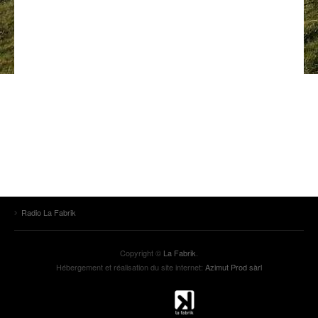
ANCIENNES ÉMISSIONS
Radio La Fabrik
Copyright ©
La Fabrik
.
Hébergement et réalisation du site internet:
Azimut Prod sàrl