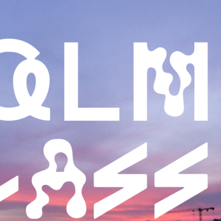
- 26/12/2018
Cully Jazz Festiv
Compagnie Don’t Stop Me Now
N SUN
Vertige Du Prés
View All
View All
V
 UNE FOIS
 DE LA
N BOIS
K POÉTIK
TE
RE
ERRAINE
 DES
ES
IENS
K
ORCE
UM
ES
NS