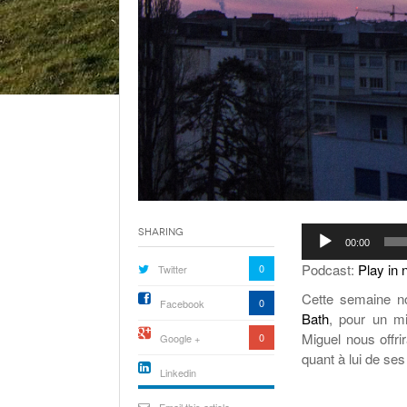
Lecteur
Sharing
00:00
audio
Podcast:
Play in
0
Twitter
Cette semaine no
0
Facebook
Bath
, pour un mi
Miguel nous offr
0
Google +
quant à lui de se
Linkedin
active){li-