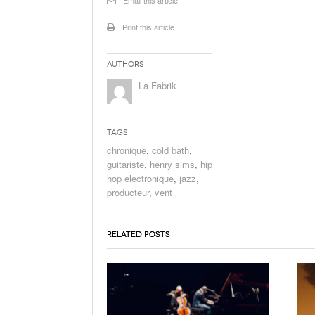
icon[type=linkedin-bug]
Email this article
[color=inverse]
.background{fill
Print this article
Authors
La Fabrik
Tags
chronique
,
cold bath
,
guitariste
,
henry sims
,
hip
hop electronique
,
jazz
,
producteur
,
vent
RELATED POSTS