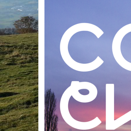
GROOVE 
IL ÉTAIT
L’ASTUCE
PORTE E
LA FABRI
LA MINU
LITTÉRAI
LA SOUT
MUSIQUE
ANTIPOD
NOS ANC
SONORI
THEME F
ZIRCONI
ANCIENN
ÉMISSIO