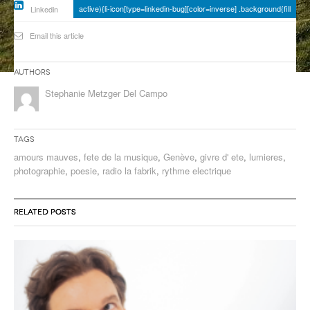
active){li-icon[type=linkedin-bug][color=inverse] .background{fill
Linkedin
ANCIENNES ÉMISSIONS
Email this article
Authors
Stephanie Metzger Del Campo
Tags
amours mauves
,
fete de la musique
,
Genève
,
givre d' ete
,
lumieres
,
photographie
,
poesie
,
radio la fabrik
,
rythme electrique
RELATED POSTS