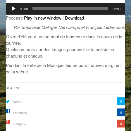
Lecteur
GROOVE N SUN
PLUS DE MIX
00:00
00:00
audio
Podcast:
Play in new window
|
Download
IL ÉTAIT UNE FOIS
Par Stéphanie Metzger Del Campo et François Ledermann
L’ASTUCE DE LA PORTE EN BOIS
Givre d’été pour un moment de tendresse dans le cours de la
journée.
LA FABRIK POÉTIK
Quelques mots sur des images pour éveiller la poésie en
chacune et chacun.
LA MINUTE LITTÉRAIRE
Pendant la Fête de la Musique, les amours mauves surgirent
LA SOUTERRAINE
de la scène.
MUSIQUE DES ANTIPODES
Sharing
NOS ANCIENS
0
Twitter
SONORIK
0
Facebook
THEME FORCE
0
Google +
ZIRCONIUM