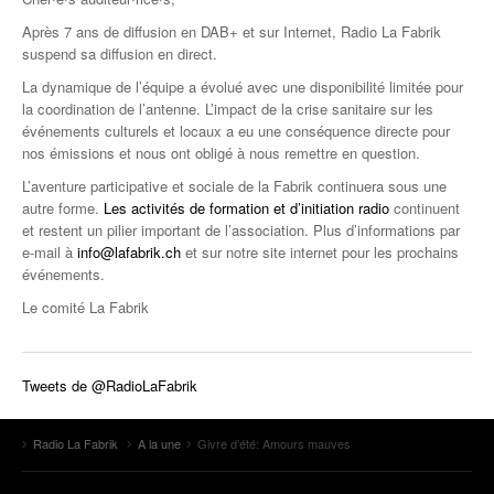
Après 7 ans de diffusion en DAB+ et sur Internet, Radio La Fabrik
suspend sa diffusion en direct.
La dynamique de l’équipe a évolué avec une disponibilité limitée pour
la coordination de l’antenne. L’impact de la crise sanitaire sur les
événements culturels et locaux a eu une conséquence directe pour
nos émissions et nous ont obligé à nous remettre en question.
L’aventure participative et sociale de la Fabrik continuera sous une
autre forme.
Les activités de formation et d’initiation radio
continuent
et restent un pilier important de l’association. Plus d’informations par
e-mail à
info@lafabrik.ch
et sur notre site internet pour les prochains
événements.
Le comité La Fabrik
Tweets de @RadioLaFabrik
Radio La Fabrik
A la une
Givre d’été: Amours mauves