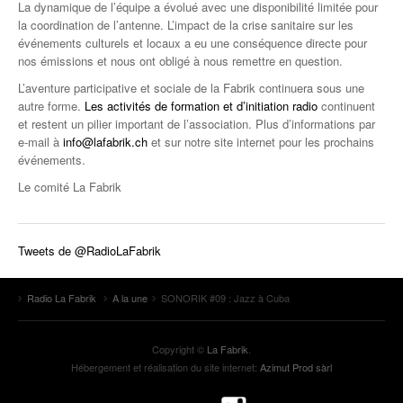
La dynamique de l’équipe a évolué avec une disponibilité limitée pour
la coordination de l’antenne. L’impact de la crise sanitaire sur les
événements culturels et locaux a eu une conséquence directe pour
nos émissions et nous ont obligé à nous remettre en question.
L’aventure participative et sociale de la Fabrik continuera sous une
autre forme.
Les activités de formation et d’initiation radio
continuent
et restent un pilier important de l’association. Plus d’informations par
e-mail à
info@lafabrik.ch
et sur notre site internet pour les prochains
événements.
Le comité La Fabrik
Tweets de @RadioLaFabrik
Radio La Fabrik
A la une
SONORIK #09 : Jazz à Cuba
Copyright ©
La Fabrik
.
Hébergement et réalisation du site internet:
Azimut Prod sàrl