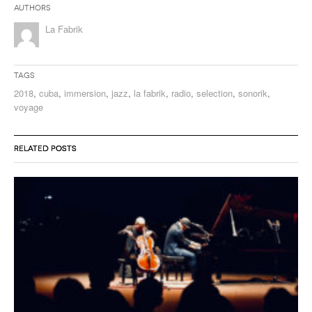
Authors
La Fabrik
Tags
2018
,
cuba
,
immersion
,
jazz
,
la fabrik
,
radio
,
selection
,
sonorik
,
voyage
RELATED POSTS