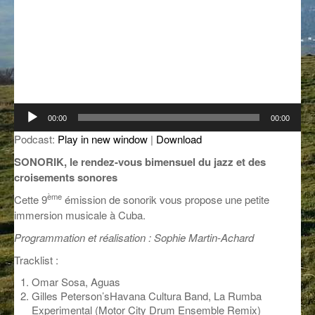
GROOVE N SUN
PLUS DE MIX
IL ÉTAIT UNE FOIS
L’ASTUCE DE LA PORTE EN BOIS
LA FABRIK POÉTIK
Lecteur
00:00
00:00
audio
LA MINUTE LITTÉRAIRE
Podcast:
Play in new window
|
Download
SONORIK, le rendez-vous bimensuel du jazz et des
LA SOUTERRAINE
croisements sonores
MUSIQUE DES ANTIPODES
ème
Cette 9
émission de sonorik vous propose une petite
immersion musicale à Cuba.
NOS ANCIENS
Programmation et réalisation : Sophie Martin-Achard
SONORIK
Tracklist :
THEME FORCE
Omar Sosa, Aguas
Gilles Peterson’sHavana Cultura Band, La Rumba
ZIRCONIUM
Experimental (Motor City Drum Ensemble Remix)