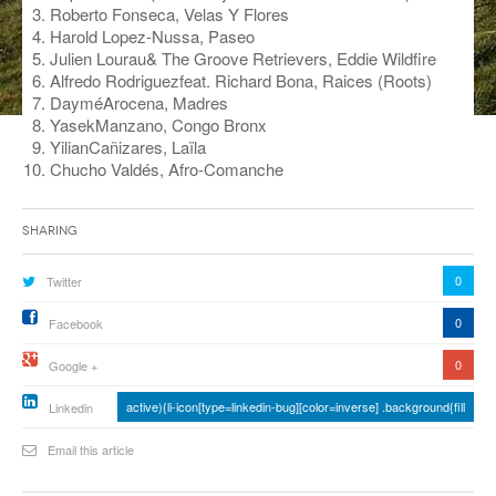
Roberto Fonseca, Velas Y Flores
ANCIENNES ÉMISSIONS
Harold Lopez-Nussa, Paseo
Julien Lourau& The Groove Retrievers, Eddie Wildfire
Alfredo Rodriguezfeat. Richard Bona, Raices (Roots)
DayméArocena, Madres
YasekManzano, Congo Bronx
YilianCañizares, Laïla
Chucho Valdés, Afro-Comanche
Sharing
0
Twitter
0
Facebook
0
Google +
active){li-icon[type=linkedin-bug][color=inverse] .background{fill
Linkedin
Email this article