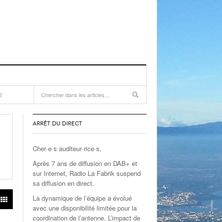
6
6
/11/2018
 L’art De Prendre Les Mots Au
6
2026
ARRÊT DU DIRECT
/2018
val 2026 | Roberto Fonseca &
6
-
ntre Tension Et Délicatesse
6
Cher·e·s auditeur·rice·s,
6
018
Après 7 ans de diffusion en DAB+ et
6
val 2026 | Reuben James, La
sur Internet, Radio La Fabrik suspend
6
2026
sa diffusion en direct.
18
La dynamique de l’équipe a évolué
al 2026 | J’ai Rêvé Melody
026
avec une disponibilité limitée pour la
 12/04/2018
coordination de l’antenne. L’impact de