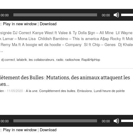
Utilise
00:00
00:00
les
t:
Play in new window
|
Download
flèche
haut/b
t signée DJ Correct Kanye West ft Valee & Ty Dolla $ign – All Mine Lil Wayne 
pour
k Lamar – Mona Lisa Childish Bambino – This is america A$ap Rocky ft Mo
augmen
 Remy Ma ft A boogie wit da hoodie – Company Sl ft Chip – Genes Dj Khaled
ou
…
diminu
le
,
dj correct
,
lafabrik
,
les collaborateurs
,
radio
,
radioshow
,
Rap&HipHop
volume
ètement des Bulles : Mutations, des animaux attaquent les
es…
ien
- 11/05/2020 -
A la une
,
Complètement des bulles
,
Emissions
,
Lundi heure de pointe
Utilise
00:00
00:00
les
t:
Play in new window
|
Download
flèche