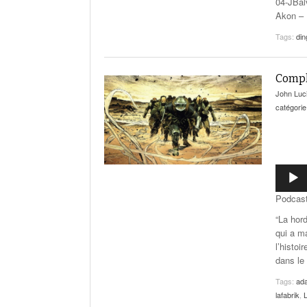
04-JBal
Akon – 
Tags:
din
Complè
John Luc
catégorie
Lecteur
audio
Podcas
“La hord
qui a m
l’histo
dans le
Tags:
ada
lafabrik
,