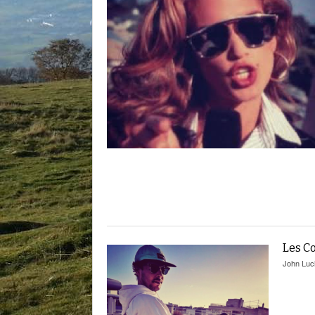
GROOVE 
IL ÉTAIT
L’ASTUCE
PORTE E
LA FABRI
LA MINU
LITTÉRAI
LA SOUT
MUSIQUE
ANTIPOD
NOS ANC
SONORI
Les C
THEME F
John Luc
ZIRCONI
Lecteur
audio
ANCIENN
ÉMISSIO