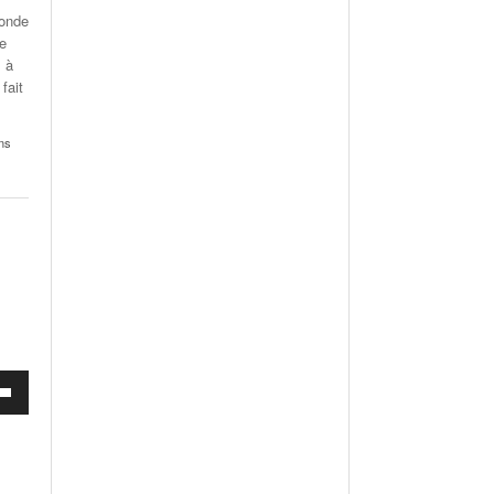
as
monde
e
ter
 à
fait
er
.
ons
z
s
as
ter