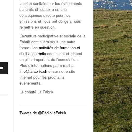
al 2026 | Entre Héritage Et
la crise sanitaire sur les événements
- 12/04/2026
culturels et locaux a eu une
ent
conséquence directe pour nos
iew All
émissions et nous ont obligé à nous
remettre en question.
L’aventure participative et sociale de la
Fabrik continuera sous une autre
forme.
Les activités de formation et
d’initiation radio
continuent et restent
un pilier important de l’association.
z
Plus d’informations par e-mail à
info@lafabrik.ch
et sur notre site
s
internet pour les prochains
as
événements.
Le comité La Fabrik
ter
er
Tweets de @RadioLaFabrik
.