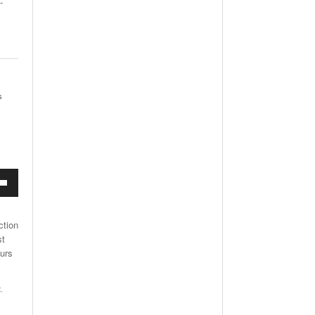
-
er
.
s
z
s
as
ction
st
ter
ours
er
t
,
.