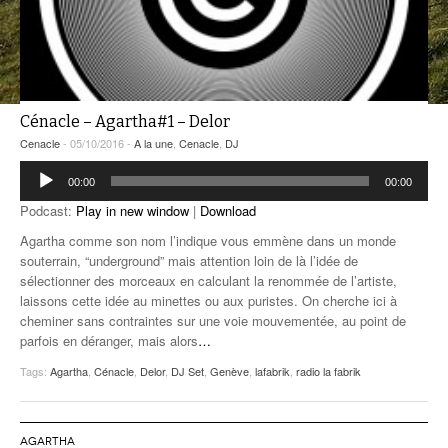
ANCIENNES ÉMISSIONS
Cénacle – Agartha#1 – Delor
Cenacle
- 05/10/2016 -
A la une
,
Cenacle
,
DJ
Lecteur
00:00
00:00
audio
Podcast:
Play in new window
|
Download
Agartha comme son nom l’indique vous emmène dans un monde
souterrain, “underground” mais attention loin de là l’idée de
sélectionner des morceaux en calculant la renommée de l’artiste,
laissons cette idée au minettes ou aux puristes. On cherche ici à
cheminer sans contraintes sur une voie mouvementée, au point de
parfois en déranger, mais alors
…
Tags:
Agartha
,
Cénacle
,
Delor
,
DJ Set
,
Genève
,
lafabrik
,
radio la fabrik
AGARTHA