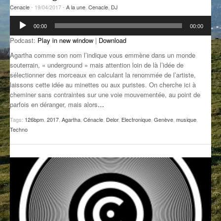
Cenacle
- 19/04/2017 -
A la une
,
Cenacle
,
DJ
GROOVE N SUN
PLUS DE MIX
Lecteur
00:00
00:00
audio
IL ÉTAIT UNE FOIS
Podcast:
Play in new window
|
Download
L’ASTUCE DE LA PORTE EN BOIS
Agartha comme son nom l’indique vous emmène dans un monde
souterrain, « underground » mais attention loin de là l’idée de
LA FABRIK POÉTIK
sélectionner des morceaux en calculant la renommée de l’artiste,
laissons cette idée au minettes ou aux puristes. On cherche ici à
LA MINUTE LITTÉRAIRE
cheminer sans contraintes sur une voie mouvementée, au point de
parfois en déranger, mais alors
…
LA SOUTERRAINE
Tags:
126bpm
,
2017
,
Agartha
,
Cénacle
,
Delor
,
Electronique
,
Genève
,
musique
,
Techno
MUSIQUE DES ANTIPODES
NOS ANCIENS
SONORIK
THEME FORCE
ZIRCONIUM