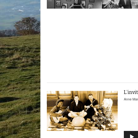
GROOVE 
IL ÉTAIT
L’ASTUCE
PORTE E
LA FABRI
LA MINU
LITTÉRAI
LA SOUT
MUSIQUE
ANTIPOD
L’invi
NOS ANC
Anne Ma
SONORI
Lecteur
THEME F
audio
ZIRCONI
ANCIENN
ÉMISSIO