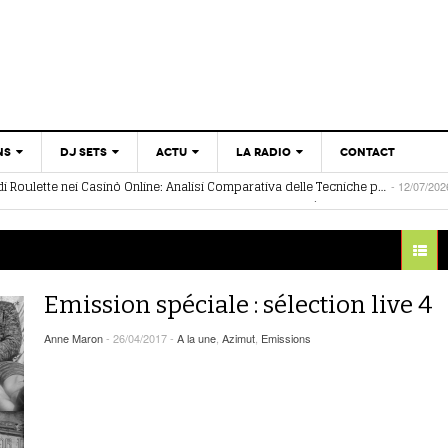
NS
DJ SETS
ACTU
LA RADIO
CONTACT
Strategia di Roulette nei Casinò Online: Analisi Comparativa delle Tecniche più Efficaci e dei Jackpot più Attraenti
- 12/07/202
Gioca Ovunque, Vinci Sempre: Guida Completa alle App di Casinò Mobile con Tornei Estivi e Pagamenti Sicuri
- 11/07/202
CENACLE
EVÉNEMENTS
LA FABRIK
- 03/04/2019
- 29
L’invité D’Azimut : Chien Bleu
CNCL666 – Le Grand Zbeul #2
Ismo Leikola, Ou
Il valore della fedeltà: come i programmi VIP trasformano le vincite in esperienze culturali uniche
- 08/07/202
- 29/06/
Sérieux
ASS
LES
PLAYLISTS
NOUS REJOINDRE
di Three Card Poker: Guida Festiva ai Live Dealer delle Casinò Online
- 07/07/2026
COLLABORATEURS
ola, ou l’art de prendre les mots au sérieux
- 29/06/2026
RAPHIE
SOCIÉTÉ
SOUTIEN ET
- 06/03/2019
- 25/10
L’invité D’Azimut : Cold Bath
CNCL666 – Le Grand Zbeul
Cully Jazz Festi
The Chemistry of Connection: How Datingskillss Data Explains Attraction Among Dutch Women
- 24/06/202
CONSTRUCT
PARTENARIATS
Vincent Segal, E
Come l’Intelligenza Artificiale sta Rivoluzionando i Bonus nei Casinò Online – Verso un’Esperienza di Gioco su Misura
- 19/06/202
Emission spéciale : sélection live 4
20/04/2026
EST-CE QU’ON
ATELIERS ET FORMATIONS
Natale digitale: come i tornei di casinò crypto hanno rivoluzionato la sicurezza dei pagamenti
- 09/06/202
- 06/02/2019
- 27/09/2
L’invité D’Azimut: Le Collectif Puck
CNCL 666 – FAST ZBEUL
PEUT ALLER?
La nuova frontiera delle scommesse: come le piattaforme di esports stanno ridisegnando il mercato delle puntate sportive
- 09/06/202
TEMENT
Anne Maron
- 26/04/2017 -
A la une
,
Azimut
,
Emissions
Cully Jazz Festi
Slot‑Innovazioni Mobile: Temi Esclusivi, Tecnologia Live‑Dealer e l’Esplosione del Gioco on‑the‑Go
- 02/06/202
LES
FLUSSPFERD
- 16/04/
Classe !
Lecteur
- 23/01/2019
- 26/06/20
L’invité D’Azimut : Joshua Howlett
Cénacle – LAST ZBEUL
audio
LES
RADIO MASALA
Cully Jazz Festiv
TÉS
TECHHOUSE
- 13/04/2
Gardot
-
Les Invités D’Azimut – Byron Leon &
Cénacle – Luv My Wax 11 – Raw G
’ÉTÉ
PLUS DE MIX