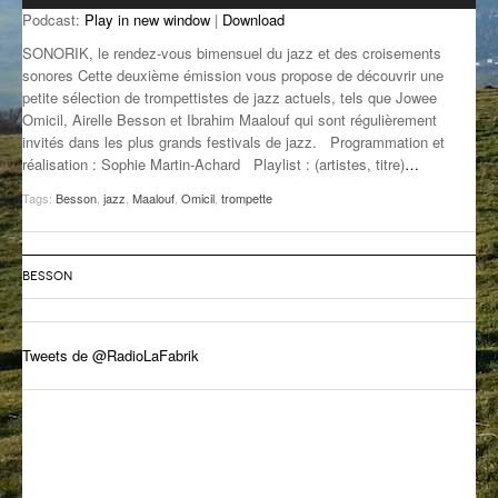
Podcast:
Play in new window
|
Download
GROOVE N SUN
PLUS DE MIX
SONORIK, le rendez-vous bimensuel du jazz et des croisements
IL ÉTAIT UNE FOIS
sonores Cette deuxième émission vous propose de découvrir une
petite sélection de trompettistes de jazz actuels, tels que Jowee
Omicil, Airelle Besson et Ibrahim Maalouf qui sont régulièrement
L’ASTUCE DE LA PORTE EN BOIS
invités dans les plus grands festivals de jazz. Programmation et
réalisation : Sophie Martin-Achard Playlist : (artistes, titre)
…
LA FABRIK POÉTIK
Tags:
Besson
,
jazz
,
Maalouf
,
Omicil
,
trompette
LA MINUTE LITTÉRAIRE
LA SOUTERRAINE
BESSON
MUSIQUE DES ANTIPODES
NOS ANCIENS
Tweets de @RadioLaFabrik
SONORIK
THEME FORCE
ZIRCONIUM