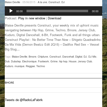
Blaise Deville
- 05/06/2015 -
A la une
,
Construct
,
DJ
GROOVE N SUN
PLUS DE MIX
Lecteur
00:00
00:00
audio
IL ÉTAIT UNE FOIS
Podcast:
Play in new window
|
Download
Blaise Deville presents Construct, your weekly mix of upfront music
L’ASTUCE DE LA PORTE EN BOIS
navigating between Hip Hop, Grime, Techno, Bmore, Jersey Club,
Kuduro, Digital Dancehall, 8-Bit, Footwork, Funk and all things urban.
LA FABRIK POÉTIK
Construct Playlist : No Better Time Than Now – Shigeto Quadradinho
Da Ma Vida (Demon Beatzz Edit 2Q15) – Dadifox Red Sex – Vessel
LA MINUTE LITTÉRAIRE
Big Slug
…
LA SOUTERRAINE
Tags:
Blaise Deville
,
Bmore
,
Chiptune
,
Construct
,
Dancehall
,
Digital
,
DJ
,
DJ Mix
,
Dub
,
Dubstep
,
Electronique
,
Footwork
,
Grime
,
hip hop
,
House
,
Jersey Club
,
MUSIQUE DES ANTIPODES
Kuduro
,
musique
,
Reggae
,
Techno
NOS ANCIENS
BMORE
SONORIK
THEME FORCE
Tweets de @RadioLaFabrik
ZIRCONIUM