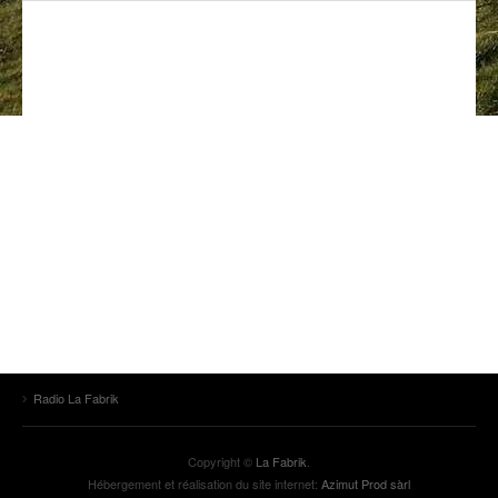
ANCIENNES ÉMISSIONS
Radio La Fabrik
Copyright ©
La Fabrik
.
Hébergement et réalisation du site internet:
Azimut Prod sàrl