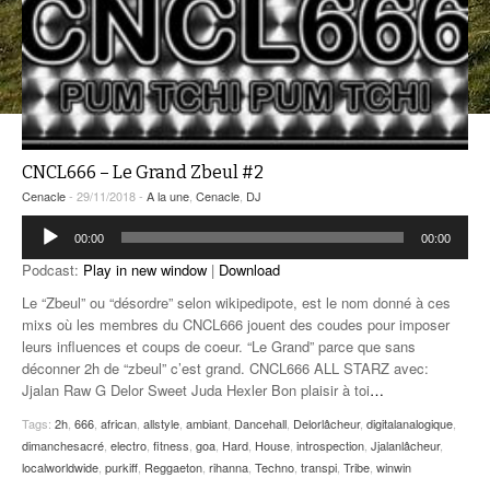
ANCIENNES ÉMISSIONS
CNCL666 – Le Grand Zbeul #2
Cenacle
- 29/11/2018 -
A la une
,
Cenacle
,
DJ
Lecteur
00:00
00:00
audio
Podcast:
Play in new window
|
Download
Le “Zbeul” ou “désordre” selon wikipedipote, est le nom donné à ces
mixs où les membres du CNCL666 jouent des coudes pour imposer
leurs influences et coups de coeur. “Le Grand” parce que sans
déconner 2h de “zbeul” c’est grand. CNCL666 ALL STARZ avec:
Jjalan Raw G Delor Sweet Juda Hexler Bon plaisir à toi
…
Tags:
2h
,
666
,
african
,
allstyle
,
ambiant
,
Dancehall
,
Delorlâcheur
,
digitalanalogique
,
dimanchesacré
,
electro
,
fitness
,
goa
,
Hard
,
House
,
introspection
,
Jjalanlâcheur
,
localworldwide
,
purkiff
,
Reggaeton
,
rihanna
,
Techno
,
transpi
,
Tribe
,
winwin