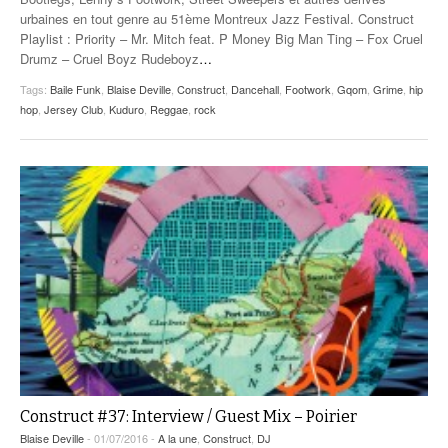
urbaines en tout genre au 51ème Montreux Jazz Festival. Construct
Playlist : Priority – Mr. Mitch feat. P Money Big Man Ting – Fox Cruel
Drumz – Cruel Boyz Rudeboyz
…
Tags:
Baile Funk
,
Blaise Deville
,
Construct
,
Dancehall
,
Footwork
,
Gqom
,
Grime
,
hip
hop
,
Jersey Club
,
Kuduro
,
Reggae
,
rock
Construct #37: Interview / Guest Mix – Poirier
Blaise Deville
- 01/07/2016 -
A la une
,
Construct
,
DJ