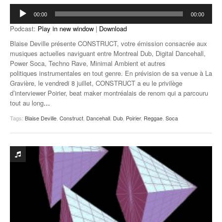
Lecteur
00:00
00:00
audio
Podcast:
Play in new window
|
Download
Blaise Deville présente CONSTRUCT, votre émission consacrée aux
musiques actuelles naviguant entre Montreal Dub, Digital Dancehall,
Power Soca, Techno Rave, Minimal Ambient et autres
politiques instrumentales en tout genre. En prévision de sa venue à La
Gravière, le vendredi 8 juillet, CONSTRUCT a eu le privilège
d’interviewer Poirier, beat maker montréalais de renom qui a parcouru
tout au long
…
Tags:
Blaise Deville
,
Construct
,
Dancehall
,
Dub
,
Poirier
,
Reggae
,
Soca