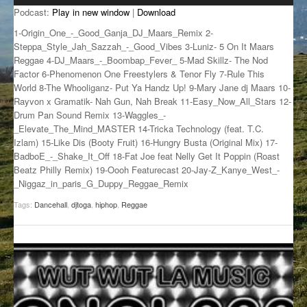
Podcast:
Play in new window
|
Download
GROOVE N SUN
PLUS DE MIX
1-Origin_One_-_Good_Ganja_DJ_Maars_Remix 2-
IL ÉTAIT UNE FOIS
Steppa_Style_Jah_Sazzah_-_Good_Vibes 3-Luniz- 5 On It Maars
Reggae 4-DJ_Maars_-_Boombap_Fever_ 5-Mad Skillz- The Nod
Factor 6-Phenomenon One Freestylers & Tenor Fly 7-Rule This
L’ASTUCE DE LA PORTE EN BOIS
World 8-The Whooliganz- Put Ya Handz Up! 9-Mary Jane dj Maars 10-
Rayvon x Gramatik- Nah Gun, Nah Break 11-Easy_Now_All_Stars 12-
LA FABRIK POÉTIK
Drum Pan Sound Remix 13-Waggles_-
_Elevate_The_Mind_MASTER 14-Tricka Technology (feat. T.C.
LA MINUTE LITTÉRAIRE
Izlam) 15-Like Dis (Booty Fruit) 16-Hungry Busta (Original Mix) 17-
BadboE_-_Shake_It_Off 18-Fat Joe feat Nelly Get It Poppin (Roast
LA SOUTERRAINE
Beatz Philly Remix) 19-Oooh Featurecast 20-Jay-Z_Kanye_West_-
_Niggaz_in_paris_G_Duppy_Reggae_Remix
MUSIQUE DES ANTIPODES
Tags:
Dancehall
,
djtoga
,
hiphop
,
Reggae
NOS ANCIENS
SONORIK
THEME FORCE
ZIRCONIUM