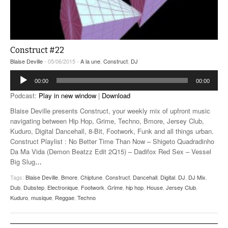
Construct #22
Blaise Deville
- 05/06/2015 -
A la une
,
Construct
,
DJ
Lecteur
00:00
00:00
audio
Podcast:
Play in new window
|
Download
Blaise Deville presents Construct, your weekly mix of upfront music
navigating between Hip Hop, Grime, Techno, Bmore, Jersey Club,
Kuduro, Digital Dancehall, 8-Bit, Footwork, Funk and all things urban.
Construct Playlist : No Better Time Than Now – Shigeto Quadradinho
Da Ma Vida (Demon Beatzz Edit 2Q15) – Dadifox Red Sex – Vessel
Big Slug
…
Tags:
Blaise Deville
,
Bmore
,
Chiptune
,
Construct
,
Dancehall
,
Digital
,
DJ
,
DJ Mix
,
Dub
,
Dubstep
,
Electronique
,
Footwork
,
Grime
,
hip hop
,
House
,
Jersey Club
,
Kuduro
,
musique
,
Reggae
,
Techno