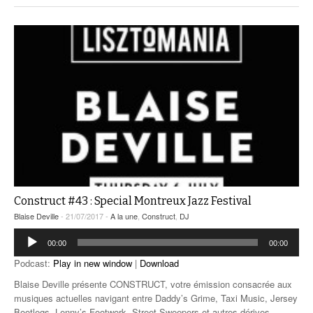
Construct #43 : Special Montreux Jazz Festival
Blaise Deville
- 21/07/2017 -
A la une
,
Construct
,
DJ
Lecteur
00:00
00:00
audio
Podcast:
Play in new window
|
Download
Blaise Deville présente CONSTRUCT, votre émission consacrée aux
musiques actuelles navigant entre Daddy’s Grime, Taxi Music, Jersey
Bootlegs, Lenny’s Footwork, Street Sweepers et autres dérives