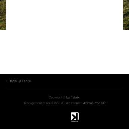
ANCIENNES ÉMISSIONS
Radio La Fabrik
Copyright ©
La Fabrik
.
Hébergement et réalisation du site internet:
Azimut Prod sàrl