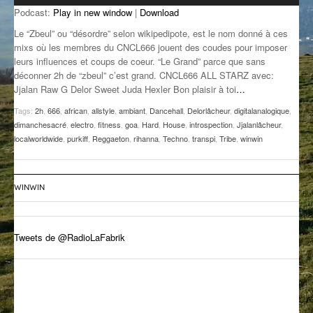
Podcast:
Play in new window
|
Download
GROOVE N SUN
PLUS DE MIX
Le “Zbeul” ou “désordre” selon wikipedipote, est le nom donné à ces
IL ÉTAIT UNE FOIS
mixs où les membres du CNCL666 jouent des coudes pour imposer
leurs influences et coups de coeur. “Le Grand” parce que sans
déconner 2h de “zbeul” c’est grand. CNCL666 ALL STARZ avec:
L’ASTUCE DE LA PORTE EN BOIS
Jjalan Raw G Delor Sweet Juda Hexler Bon plaisir à toi
…
LA FABRIK POÉTIK
Tags:
2h
,
666
,
african
,
allstyle
,
ambiant
,
Dancehall
,
Delorlâcheur
,
digitalanalogique
,
dimanchesacré
,
electro
,
fitness
,
goa
,
Hard
,
House
,
introspection
,
Jjalanlâcheur
,
LA MINUTE LITTÉRAIRE
localworldwide
,
purkiff
,
Reggaeton
,
rihanna
,
Techno
,
transpi
,
Tribe
,
winwin
LA SOUTERRAINE
WINWIN
MUSIQUE DES ANTIPODES
NOS ANCIENS
Tweets de @RadioLaFabrik
SONORIK
THEME FORCE
ZIRCONIUM