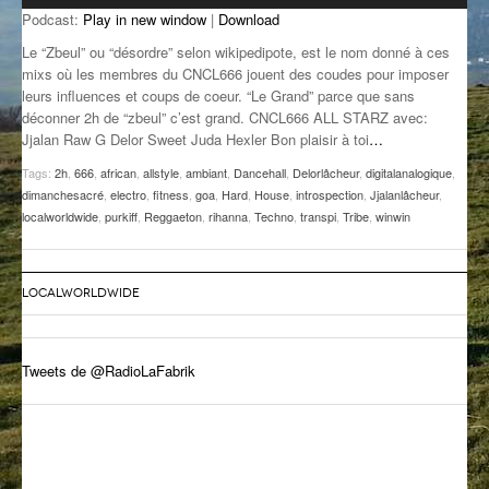
Podcast:
Play in new window
|
Download
GROOVE N SUN
PLUS DE MIX
Le “Zbeul” ou “désordre” selon wikipedipote, est le nom donné à ces
IL ÉTAIT UNE FOIS
mixs où les membres du CNCL666 jouent des coudes pour imposer
leurs influences et coups de coeur. “Le Grand” parce que sans
déconner 2h de “zbeul” c’est grand. CNCL666 ALL STARZ avec:
L’ASTUCE DE LA PORTE EN BOIS
Jjalan Raw G Delor Sweet Juda Hexler Bon plaisir à toi
…
LA FABRIK POÉTIK
Tags:
2h
,
666
,
african
,
allstyle
,
ambiant
,
Dancehall
,
Delorlâcheur
,
digitalanalogique
,
dimanchesacré
,
electro
,
fitness
,
goa
,
Hard
,
House
,
introspection
,
Jjalanlâcheur
,
LA MINUTE LITTÉRAIRE
localworldwide
,
purkiff
,
Reggaeton
,
rihanna
,
Techno
,
transpi
,
Tribe
,
winwin
LA SOUTERRAINE
LOCALWORLDWIDE
MUSIQUE DES ANTIPODES
NOS ANCIENS
Tweets de @RadioLaFabrik
SONORIK
THEME FORCE
ZIRCONIUM