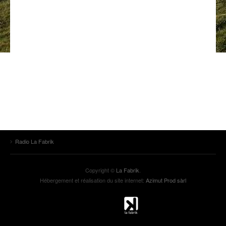
ANCIENNES ÉMISSIONS
Radio La Fabrik
Copyright ©
La Fabrik
.
Hébergement et réalisation du site internet:
Azimut Prod sàrl