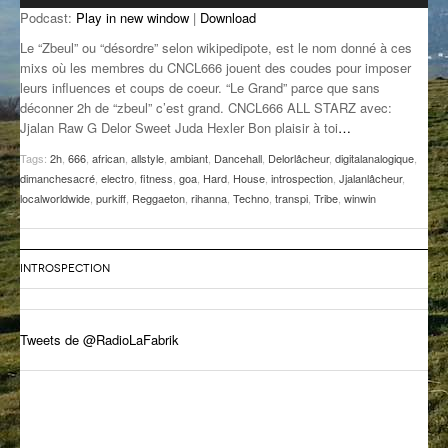
Podcast:
Play in new window
|
Download
GROOVE N SUN
PLUS DE MIX
Le “Zbeul” ou “désordre” selon wikipedipote, est le nom donné à ces
IL ÉTAIT UNE FOIS
mixs où les membres du CNCL666 jouent des coudes pour imposer
leurs influences et coups de coeur. “Le Grand” parce que sans
déconner 2h de “zbeul” c’est grand. CNCL666 ALL STARZ avec:
L’ASTUCE DE LA PORTE EN BOIS
Jjalan Raw G Delor Sweet Juda Hexler Bon plaisir à toi
…
LA FABRIK POÉTIK
Tags:
2h
,
666
,
african
,
allstyle
,
ambiant
,
Dancehall
,
Delorlâcheur
,
digitalanalogique
,
dimanchesacré
,
electro
,
fitness
,
goa
,
Hard
,
House
,
introspection
,
Jjalanlâcheur
,
LA MINUTE LITTÉRAIRE
localworldwide
,
purkiff
,
Reggaeton
,
rihanna
,
Techno
,
transpi
,
Tribe
,
winwin
LA SOUTERRAINE
INTROSPECTION
MUSIQUE DES ANTIPODES
NOS ANCIENS
Tweets de @RadioLaFabrik
SONORIK
THEME FORCE
ZIRCONIUM