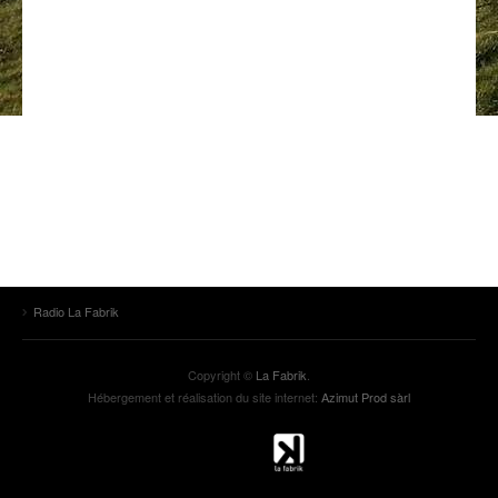
ANCIENNES ÉMISSIONS
Radio La Fabrik
Copyright ©
La Fabrik
.
Hébergement et réalisation du site internet:
Azimut Prod sàrl