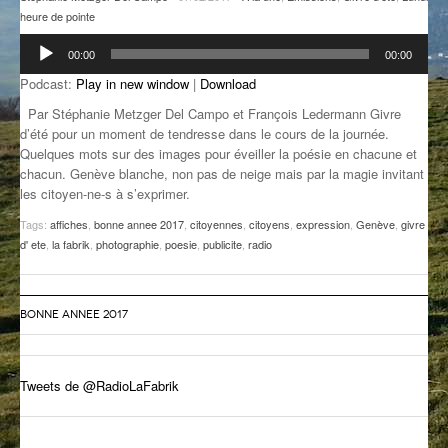
heure de pointe
GROOVE N SUN
PLUS DE MIX
Lecteur
00:00
00:00
audio
IL ÉTAIT UNE FOIS
Podcast:
Play in new window
|
Download
L’ASTUCE DE LA PORTE EN BOIS
Par Stéphanie Metzger Del Campo et François Ledermann Givre
d’été pour un moment de tendresse dans le cours de la journée.
LA FABRIK POÉTIK
Quelques mots sur des images pour éveiller la poésie en chacune et
chacun. Genève blanche, non pas de neige mais par la magie invitant
LA MINUTE LITTÉRAIRE
les citoyen-ne-s à s’exprimer.
Tags:
affiches
,
bonne annee 2017
,
citoyennes
,
citoyens
,
expression
,
Genève
,
givre
LA SOUTERRAINE
d' ete
,
la fabrik
,
photographie
,
poesie
,
publicite
,
radio
MUSIQUE DES ANTIPODES
NOS ANCIENS
BONNE ANNEE 2017
SONORIK
Tweets de @RadioLaFabrik
THEME FORCE
ZIRCONIUM