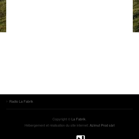
ANCIENNES ÉMISSIONS
Radio La Fabrik
Copyright ©
La Fabrik
.
Hébergement et réalisation du site internet:
Azimut Prod sàrl