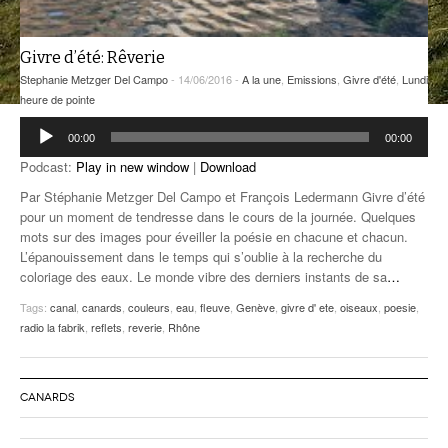
ANCIENNES ÉMISSIONS
Givre d’été: Rêverie
Stephanie Metzger Del Campo
- 14/06/2016 -
A la une
,
Emissions
,
Givre d'été
,
Lundi
heure de pointe
Lecteur
00:00
00:00
audio
Podcast:
Play in new window
|
Download
Par Stéphanie Metzger Del Campo et François Ledermann Givre d’été
pour un moment de tendresse dans le cours de la journée. Quelques
mots sur des images pour éveiller la poésie en chacune et chacun.
L’épanouissement dans le temps qui s’oublie à la recherche du
coloriage des eaux. Le monde vibre des derniers instants de sa
…
Tags:
canal
,
canards
,
couleurs
,
eau
,
fleuve
,
Genève
,
givre d' ete
,
oiseaux
,
poesie
,
radio la fabrik
,
reflets
,
reverie
,
Rhône
CANARDS