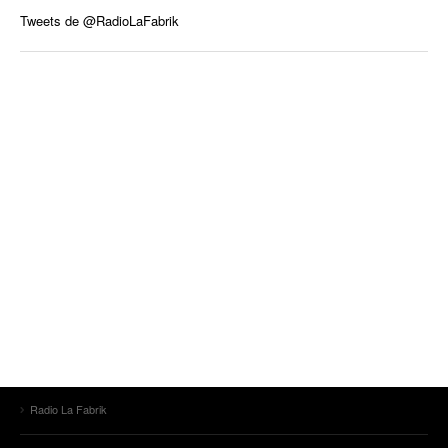
Tweets de @RadioLaFabrik
Radio La Fabrik