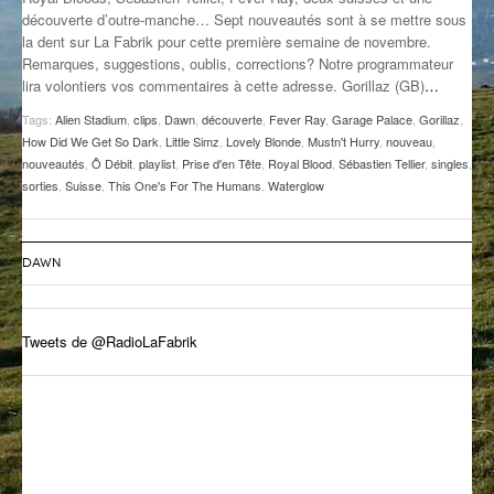
découverte d’outre-manche… Sept nouveautés sont à se mettre sous
GROOVE N SUN
PLUS DE MIX
la dent sur La Fabrik pour cette première semaine de novembre.
Remarques, suggestions, oublis, corrections? Notre programmateur
IL ÉTAIT UNE FOIS
lira volontiers vos commentaires à cette adresse. Gorillaz (GB)
…
L’ASTUCE DE LA PORTE EN BOIS
Tags:
Alien Stadium
,
clips
,
Dawn
,
découverte
,
Fever Ray
,
Garage Palace
,
Gorillaz
,
How Did We Get So Dark
,
Little Simz
,
Lovely Blonde
,
Mustn't Hurry
,
nouveau
,
LA FABRIK POÉTIK
nouveautés
,
Ô Débit
,
playlist
,
Prise d'en Tête
,
Royal Blood
,
Sébastien Tellier
,
singles
,
sorties
,
Suisse
,
This One's For The Humans
,
Waterglow
LA MINUTE LITTÉRAIRE
LA SOUTERRAINE
DAWN
MUSIQUE DES ANTIPODES
Tweets de @RadioLaFabrik
NOS ANCIENS
SONORIK
THEME FORCE
ZIRCONIUM