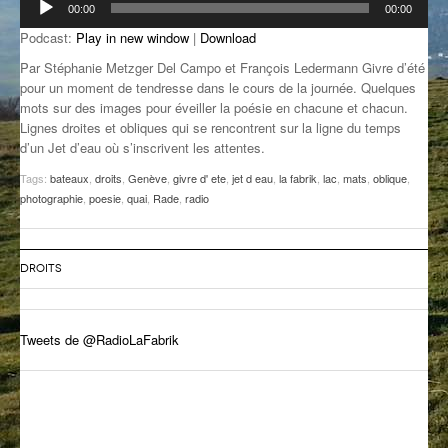
00:00
00:00
audio
GROOVE N SUN
PLUS DE MIX
Podcast:
Play in new window
|
Download
IL ÉTAIT UNE FOIS
Par Stéphanie Metzger Del Campo et François Ledermann Givre d’été
pour un moment de tendresse dans le cours de la journée. Quelques
mots sur des images pour éveiller la poésie en chacune et chacun.
L’ASTUCE DE LA PORTE EN BOIS
Lignes droites et obliques qui se rencontrent sur la ligne du temps
d’un Jet d’eau où s’inscrivent les attentes.
LA FABRIK POÉTIK
Tags:
bateaux
,
droits
,
Genève
,
givre d' ete
,
jet d eau
,
la fabrik
,
lac
,
mats
,
oblique
,
LA MINUTE LITTÉRAIRE
photographie
,
poesie
,
quai
,
Rade
,
radio
LA SOUTERRAINE
DROITS
MUSIQUE DES ANTIPODES
NOS ANCIENS
Tweets de @RadioLaFabrik
SONORIK
THEME FORCE
ZIRCONIUM