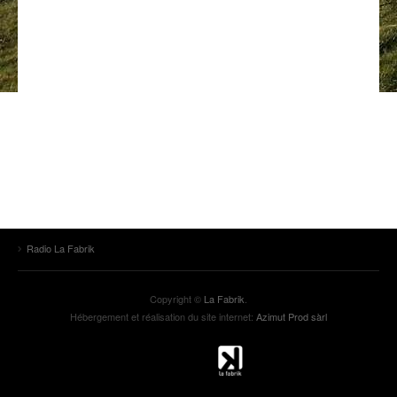
ANCIENNES ÉMISSIONS
Radio La Fabrik
Copyright ©
La Fabrik
.
Hébergement et réalisation du site internet:
Azimut Prod sàrl