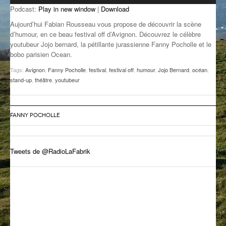
Podcast:
Play in new window
|
Download
GROOVE N SUN
PLUS DE MIX
Aujourd’hui Fabian Rousseau vous propose de découvrir la scène
IL ÉTAIT UNE FOIS
d’humour, en ce beau festival off d’Avignon. Découvrez le célèbre
youtubeur Jojo bernard, la pétillante jurassienne Fanny Pocholle et le
bobo parisien Ocean.
L’ASTUCE DE LA PORTE EN BOIS
Tags:
Avignon
,
Fanny Pocholle
,
festival
,
festival off
,
humour
,
Jojo Bernard
,
océan
,
LA FABRIK POÉTIK
stand-up
,
théâtre
,
youtubeur
LA MINUTE LITTÉRAIRE
LA SOUTERRAINE
FANNY POCHOLLE
MUSIQUE DES ANTIPODES
Tweets de @RadioLaFabrik
NOS ANCIENS
SONORIK
THEME FORCE
ZIRCONIUM