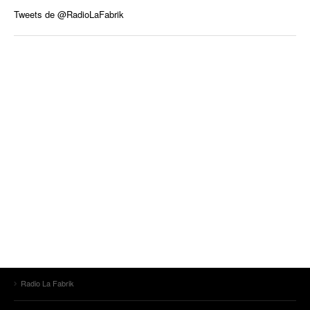
Tweets de @RadioLaFabrik
Radio La Fabrik