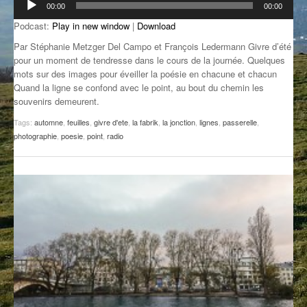
00:00
00:00
audio
GROOVE N SUN
PLUS DE MIX
Podcast:
Play in new window
|
Download
IL ÉTAIT UNE FOIS
Par Stéphanie Metzger Del Campo et François Ledermann Givre d’été
pour un moment de tendresse dans le cours de la journée. Quelques
mots sur des images pour éveiller la poésie en chacune et chacun
L’ASTUCE DE LA PORTE EN BOIS
Quand la ligne se confond avec le point, au bout du chemin les
souvenirs demeurent.
LA FABRIK POÉTIK
Tags:
automne
,
feuilles
,
givre d'ete
,
la fabrik
,
la jonction
,
lignes
,
passerelle
,
LA MINUTE LITTÉRAIRE
photographie
,
poesie
,
point
,
radio
LA SOUTERRAINE
MUSIQUE DES ANTIPODES
NOS ANCIENS
SONORIK
THEME FORCE
ZIRCONIUM