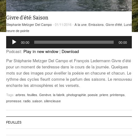
ANCIENNES ÉMISSIONS
Givre d’été: Saison
Stephanie Metzger Del Campo
- 01/11/2016 -
A la une
,
Emissions
,
Givre d'été
,
Lundi
heure de pointe
Lecteur
00:00
00:00
audio
Podcast:
Play in new window
|
Download
Par Stéphanie Metzger Del Campo et François Ledermann Givre d’été
pour un moment de tendresse dans le cours de la journée. Quelques
mots sur des images pour éveiller la poésie en chacune et chacun. Le
rythme des cycles fleurit comme le parfum des saisons. Le renouveau
enchante les atmosphères et les versets.
Tags:
arbres
,
feuilles
,
Genève
,
la fabrik
,
photographie
,
poesie
,
priere
,
printemps
,
promesse
,
radio
,
saison
,
silencieuse
FEUILLES