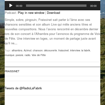
Lecteur
GROOVE N SUN
PLUS DE MIX
00:00
00:00
audio
Podcast:
Play in new window
|
Download
IL ÉTAIT UNE FOIS
Simple, sobre, pingouin, Fraissinet sait parler à l’âme avec ses
chansons sensibles et son album Live qui mêle anciens titres et
L’ASTUCE DE LA PORTE EN BOIS
nouvelles compositions. Nous l’avons rencontré en décembre dernier
lors de son concert à l’Alhambra pour l’annonce du programme de Voix
LA FABRIK POÉTIK
de Fête. Une interview en loges, un moment de partage juste avant
qu’il ne
…
LA MINUTE LITTÉRAIRE
Tags:
alhambra
,
Azimut
,
chanson
,
découverte
,
fraissinet
,
interview
,
la fabrik
,
LA SOUTERRAINE
musique
,
poesie
,
radio
,
Voix de Fête
MUSIQUE DES ANTIPODES
FRAISSINET
NOS ANCIENS
SONORIK
Tweets de @RadioLaFabrik
THEME FORCE
ZIRCONIUM