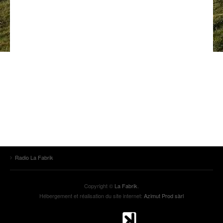
ANCIENNES ÉMISSIONS
Radio La Fabrik
Copyright ©
La Fabrik
.
Hébergement et réalisation du site internet:
Azimut Prod sàrl