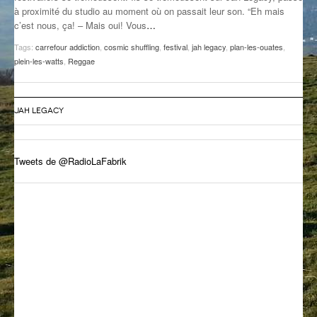
à proximité du studio au moment où on passait leur son. “Eh mais
GROOVE N SUN
PLUS DE MIX
c’est nous, ça! – Mais oui! Vous
…
IL ÉTAIT UNE FOIS
Tags:
carrefour addiction
,
cosmic shuffling
,
festival
,
jah legacy
,
plan-les-ouates
,
plein-les-watts
,
Reggae
L’ASTUCE DE LA PORTE EN BOIS
LA FABRIK POÉTIK
JAH LEGACY
LA MINUTE LITTÉRAIRE
Tweets de @RadioLaFabrik
LA SOUTERRAINE
MUSIQUE DES ANTIPODES
NOS ANCIENS
SONORIK
THEME FORCE
ZIRCONIUM