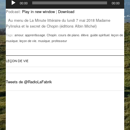
00:00
00:00
audio
GROOVE N SUN
PLUS DE MIX
Podcast:
Play in new window
|
Download
IL ÉTAIT UNE FOIS
Au menu de La Minute littéraire du lundi 7 mai 2018 Madame
Pylinska et le secret de Chopin (éditions Albin Michel)
L’ASTUCE DE LA PORTE EN BOIS
Tags:
amour
,
apprentissage
,
Chopin
,
cours de piano
,
élève
,
guide spirituel
,
leçon de
musique
,
leçon de vie
,
musique
,
professeur
LA FABRIK POÉTIK
LA MINUTE LITTÉRAIRE
LEÇON DE VIE
LA SOUTERRAINE
MUSIQUE DES ANTIPODES
Tweets de @RadioLaFabrik
NOS ANCIENS
SONORIK
THEME FORCE
ZIRCONIUM