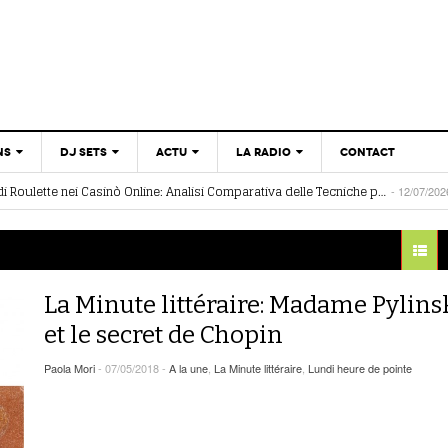
NS
DJ SETS
ACTU
LA RADIO
CONTACT
Strategia di Roulette nei Casinò Online: Analisi Comparativa delle Tecniche più Efficaci e dei Jackpot più Attraenti
- 12/07/202
Gioca Ovunque, Vinci Sempre: Guida Completa alle App di Casinò Mobile con Tornei Estivi e Pagamenti Sicuri
- 11/07/202
CENACLE
EVÉNEMENTS
LA FABRIK
- 03/04/2019
- 29
L’invité D’Azimut : Chien Bleu
CNCL666 – Le Grand Zbeul #2
Ismo Leikola, Ou
Il valore della fedeltà: come i programmi VIP trasformano le vincite in esperienze culturali uniche
- 08/07/202
- 29/06/
Sérieux
ASS
LES
PLAYLISTS
NOUS REJOINDRE
di Three Card Poker: Guida Festiva ai Live Dealer delle Casinò Online
- 07/07/2026
COLLABORATEURS
ola, ou l’art de prendre les mots au sérieux
- 29/06/2026
RAPHIE
SOCIÉTÉ
SOUTIEN ET
- 06/03/2019
- 25/10
L’invité D’Azimut : Cold Bath
CNCL666 – Le Grand Zbeul
Cully Jazz Festi
The Chemistry of Connection: How Datingskillss Data Explains Attraction Among Dutch Women
- 24/06/202
CONSTRUCT
PARTENARIATS
Vincent Segal, E
Come l’Intelligenza Artificiale sta Rivoluzionando i Bonus nei Casinò Online – Verso un’Esperienza di Gioco su Misura
- 19/06/202
La Minute littéraire: Madame Pylins
20/04/2026
EST-CE QU’ON
ATELIERS ET FORMATIONS
Natale digitale: come i tornei di casinò crypto hanno rivoluzionato la sicurezza dei pagamenti
- 09/06/202
- 06/02/2019
- 27/09/2
L’invité D’Azimut: Le Collectif Puck
CNCL 666 – FAST ZBEUL
PEUT ALLER?
et le secret de Chopin
La nuova frontiera delle scommesse: come le piattaforme di esports stanno ridisegnando il mercato delle puntate sportive
- 09/06/202
TEMENT
Cully Jazz Festi
Slot‑Innovazioni Mobile: Temi Esclusivi, Tecnologia Live‑Dealer e l’Esplosione del Gioco on‑the‑Go
- 02/06/202
LES
FLUSSPFERD
- 16/04/
Classe !
Paola Mori
- 07/05/2018 -
A la une
,
La Minute littéraire
,
Lundi heure de pointe
- 23/01/2019
- 26/06/20
L’invité D’Azimut : Joshua Howlett
Cénacle – LAST ZBEUL
LES
RADIO MASALA
Lecteur
Cully Jazz Festiv
audio
TÉS
TECHHOUSE
- 13/04/2
Gardot
-
Les Invités D’Azimut – Byron Leon &
Cénacle – Luv My Wax 11 – Raw G
’ÉTÉ
PLUS DE MIX