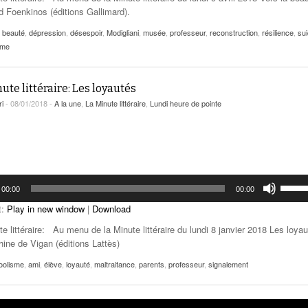
pour
d Foenkinos (éditions Gallimard).
augmen
ou
,
beauté
,
dépression
,
désespoir
,
Modigliani
,
musée
,
professeur
,
reconstruction
,
résilience
,
sui
diminu
sme
le
volume
ute littéraire: Les loyautés
i
- 08/01/2018 -
A la une
,
La Minute littéraire
,
Lundi heure de pointe
Utilise
00:00
00:00
les
t:
Play in new window
|
Download
flèche
haut/b
e littéraire: Au menu de la Minute littéraire du lundi 8 janvier 2018 Les loya
pour
hine de Vigan (éditions Lattès)
augmen
ou
oolisme
,
ami
,
élève
,
loyauté
,
maltraitance
,
parents
,
professeur
,
signalement
diminu
le
volume