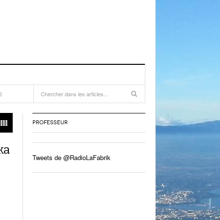
6
6
/11/2018
 L’art De Prendre Les Mots Au
6
2026
PROFESSEUR
/2018
val 2026 | Roberto Fonseca &
6
-
ntre Tension Et Délicatesse
6
ka
6
018
Tweets de @RadioLaFabrik
6
val 2026 | Reuben James, La
6
2026
18
al 2026 | J’ai Rêvé Melody
026
 12/04/2018