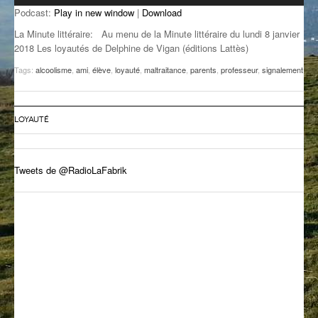
Podcast:
Play in new window
|
Download
GROOVE N SUN
PLUS DE MIX
La Minute littéraire: Au menu de la Minute littéraire du lundi 8 janvier
IL ÉTAIT UNE FOIS
2018 Les loyautés de Delphine de Vigan (éditions Lattès)
Tags:
alcoolisme
,
ami
,
élève
,
loyauté
,
maltraitance
,
parents
,
professeur
,
signalement
L’ASTUCE DE LA PORTE EN BOIS
LA FABRIK POÉTIK
LOYAUTÉ
LA MINUTE LITTÉRAIRE
LA SOUTERRAINE
Tweets de @RadioLaFabrik
MUSIQUE DES ANTIPODES
NOS ANCIENS
SONORIK
THEME FORCE
ZIRCONIUM