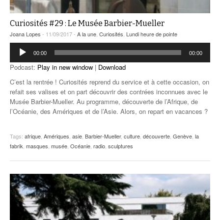
Curiosités #29 : Le Musée Barbier-Mueller
Joana Lopes
- 11/09/2017 -
A la une
,
Curiosités
,
Lundi heure de pointe
Lecteur
00:00
00:00
audio
Podcast:
Play in new window
|
Download
C’est la rentrée ! Curiosités reprend du service et à cette occasion, on
refait ses valises et on part découvrir des contrées inconnues avec le
Musée Barbier-Mueller. Au programme, découverte de l’Afrique, de
l’Océanie, des Amériques et de l’Asie. Alors, on repart en vacances ?
Tags:
afrique
,
Amériques
,
asie
,
Barbier-Mueller
,
culture
,
découverte
,
Genève
,
la
fabrik
,
masques
,
musée
,
Océanie
,
radio
,
sculptures