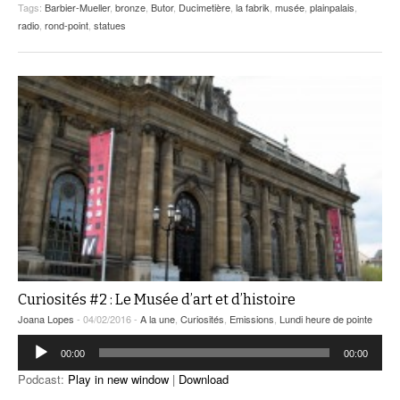
Tags:
Barbier-Mueller
,
bronze
,
Butor
,
Ducimetière
,
la fabrik
,
musée
,
plainpalais
,
radio
,
rond-point
,
statues
Curiosités #2 : Le Musée d’art et d’histoire
Joana Lopes
- 04/02/2016 -
A la une
,
Curiosités
,
Emissions
,
Lundi heure de pointe
Lecteur
00:00
00:00
audio
Podcast:
Play in new window
|
Download