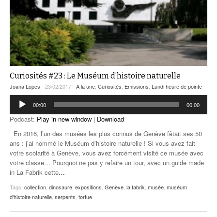
Curiosités #23 : Le Muséum d’histoire naturelle
Joana Lopes
- 23/02/2017 -
A la une
,
Curiosités
,
Emissions
,
Lundi heure de pointe
Lecteur
00:00
00:00
audio
Podcast:
Play in new window
|
Download
En 2016, l’un des musées les plus connus de Genève fêtait ses 50
ans : j’ai nommé le Muséum d’histoire naturelle ! Si vous avez fait
votre scolarité à Genève, vous avez forcément visité ce musée avec
votre classe… Pourquoi ne pas y refaire un tour, avec un guide made
in La Fabrik cette
…
Tags:
collection
,
dinosaure
,
expositions
,
Genève
,
la fabrik
,
musée
,
muséum
d'histoire naturelle
,
serpents
,
tortue