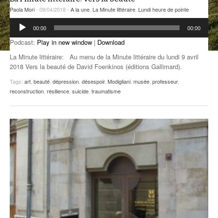
Paola Mori
- 09/04/2018 -
A la une
,
La Minute littéraire
,
Lundi heure de pointe
ANCIENNES ÉMISSIONS
Lecteur
00:00
00:00
audio
Podcast:
Play in new window
|
Download
La Minute littéraire: Au menu de la Minute littéraire du lundi 9 avril
2018 Vers la beauté de David Foenkinos (éditions Gallimard).
Tags:
art
,
beauté
,
dépression
,
désespoir
,
Modigliani
,
musée
,
professeur
,
reconstruction
,
résilience
,
suicide
,
traumatisme