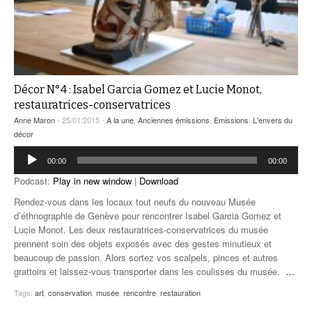
Décor N°4 : Isabel Garcia Gomez et Lucie Monot,
restauratrices-conservatrices
Anne Maron
- 25/01/2015 -
A la une
,
Anciennes émissions
,
Emissions
,
L'envers du
décor
Lecteur
00:00
00:00
audio
Podcast:
Play in new window
|
Download
Rendez-vous dans les locaux tout neufs du nouveau Musée
d’éthnographie de Genève pour rencontrer Isabel Garcia Gomez et
Lucie Monot. Les deux restauratrices-conservatrices du musée
prennent soin des objets exposés avec des gestes minutieux et
beaucoup de passion. Alors sortez vos scalpels, pinces et autres
grattoirs et laissez-vous transporter dans les coulisses du musée.
…
Tags:
art
,
conservation
,
musée
,
rencontre
,
restauration