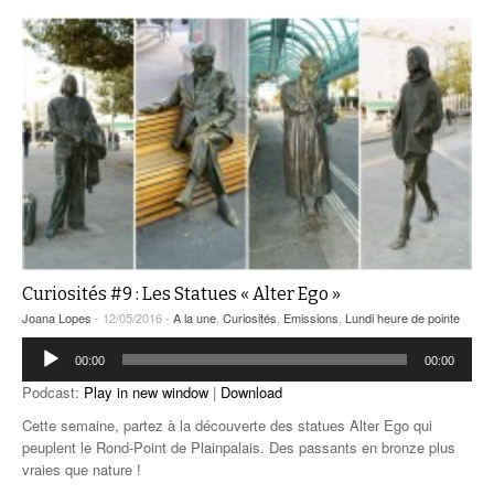
Curiosités #9 : Les Statues « Alter Ego »
Joana Lopes
- 12/05/2016 -
A la une
,
Curiosités
,
Emissions
,
Lundi heure de pointe
Lecteur
00:00
00:00
audio
Podcast:
Play in new window
|
Download
Cette semaine, partez à la découverte des statues Alter Ego qui
peuplent le Rond-Point de Plainpalais. Des passants en bronze plus
vraies que nature !