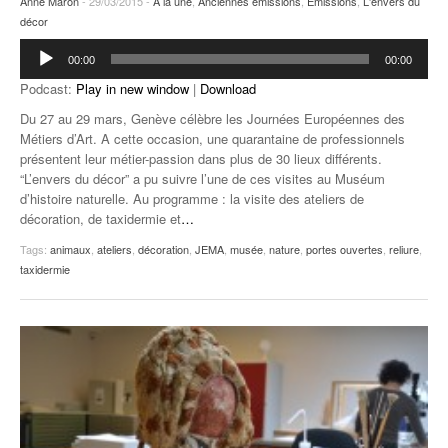
Anne Maron
- 29/03/2015 -
A la une
,
Anciennes émissions
,
Emissions
,
L'envers du
décor
Lecteur
00:00
00:00
audio
Podcast:
Play in new window
|
Download
Du 27 au 29 mars, Genève célèbre les Journées Européennes des
Métiers d’Art. A cette occasion, une quarantaine de professionnels
présentent leur métier-passion dans plus de 30 lieux différents.
“L’envers du décor” a pu suivre l’une de ces visites au Muséum
d’histoire naturelle. Au programme : la visite des ateliers de
décoration, de taxidermie et
…
Tags:
animaux
,
ateliers
,
décoration
,
JEMA
,
musée
,
nature
,
portes ouvertes
,
reliure
,
taxidermie