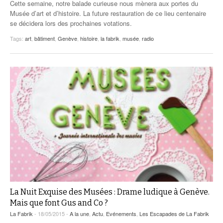
Cette semaine, notre balade curieuse nous mènera aux portes du
Musée d’art et d’histoire. La future restauration de ce lieu centenaire
se décidera lors des prochaines votations.
Tags:
art
,
bâtiment
,
Genève
,
histoire
,
la fabrik
,
musée
,
radio
La Nuit Exquise des Musées : Drame ludique à Genève.
Mais que font Gus and Co ?
La Fabrik
- 18/05/2015 -
A la une
,
Actu
,
Evénements
,
Les Escapades de La Fabrik