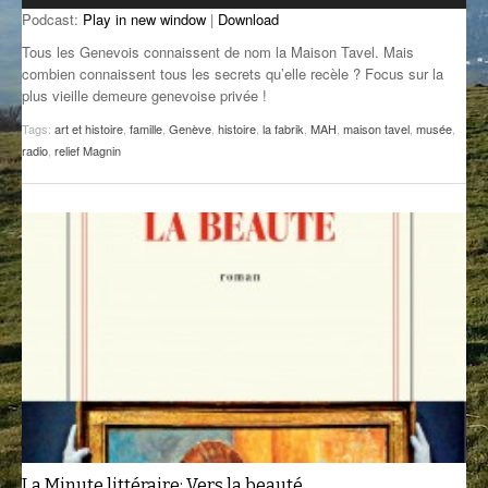
Podcast:
Play in new window
|
Download
GROOVE N SUN
PLUS DE MIX
Tous les Genevois connaissent de nom la Maison Tavel. Mais
IL ÉTAIT UNE FOIS
combien connaissent tous les secrets qu’elle recèle ? Focus sur la
plus vieille demeure genevoise privée !
L’ASTUCE DE LA PORTE EN BOIS
Tags:
art et histoire
,
famille
,
Genève
,
histoire
,
la fabrik
,
MAH
,
maison tavel
,
musée
,
radio
,
relief Magnin
LA FABRIK POÉTIK
LA MINUTE LITTÉRAIRE
LA SOUTERRAINE
MUSIQUE DES ANTIPODES
NOS ANCIENS
SONORIK
THEME FORCE
ZIRCONIUM
La Minute littéraire: Vers la beauté