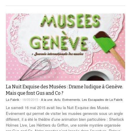
La Nuit Exquise des Musées : Drame ludique à Genève.
Mais que font Gus and Co ?
La Fabrik
- 18/05/2015 -
A la une
,
Actu
,
Evénements
,
Les Escapades de La Fabrik
Le samedi 16 mai 2015 avait lieu la Nuit Exquise des Musée.
Evénement qui permet de visiter les musées genevois sous un angle
différent, il a été le théâtre d’une animation bien particulière : Sherlock
Holmes Live, Les Héritiers du Griffon, une soirée mystère organisée
par Gus and Co. Notre reporter s’est lancée dans l’aventure. Retour
…