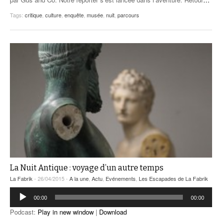
Tags:
critique
,
culture
,
enquête
,
musée
,
nuit
,
parcours
La Nuit Antique : voyage d’un autre temps
La Fabrik
- 26/04/2015 -
A la une
,
Actu
,
Evénements
,
Les Escapades de La Fabrik
Lecteur
00:00
00:00
audio
Podcast:
Play in new window
|
Download