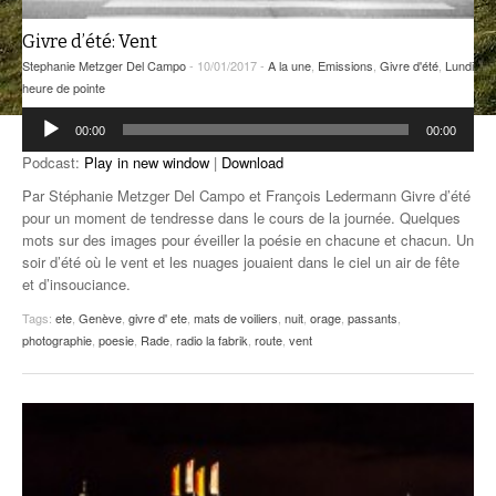
ANCIENNES ÉMISSIONS
Givre d’été: Vent
Stephanie Metzger Del Campo
- 10/01/2017 -
A la une
,
Emissions
,
Givre d'été
,
Lundi
heure de pointe
Lecteur
00:00
00:00
audio
Podcast:
Play in new window
|
Download
Par Stéphanie Metzger Del Campo et François Ledermann Givre d’été
pour un moment de tendresse dans le cours de la journée. Quelques
mots sur des images pour éveiller la poésie en chacune et chacun. Un
soir d’été où le vent et les nuages jouaient dans le ciel un air de fête
et d’insouciance.
Tags:
ete
,
Genève
,
givre d' ete
,
mats de voiliers
,
nuit
,
orage
,
passants
,
photographie
,
poesie
,
Rade
,
radio la fabrik
,
route
,
vent