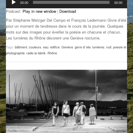
00:00
00:00
audio
GROOVE N SUN
PLUS DE MIX
Podcast:
Play in new window
|
Download
IL ÉTAIT UNE FOIS
Par Stéphanie Metzger Del Campo et François Ledermann Givre d’été
pour un moment de tendresse dans le cours de la journée. Quelques
mots sur des images pour éveiller la poésie en chacune et chacun.
L’ASTUCE DE LA PORTE EN BOIS
Les lumières du Rhône décorent une Genève nocturne.
LA FABRIK POÉTIK
Tags:
bâtiment
,
couleurs
,
eau
,
edifice
,
Genève
,
givre d' ete
,
lumieres
,
nuit
,
poesie et
photographie
,
radio la fabrik
,
Rhône
LA MINUTE LITTÉRAIRE
LA SOUTERRAINE
MUSIQUE DES ANTIPODES
NOS ANCIENS
SONORIK
THEME FORCE
ZIRCONIUM