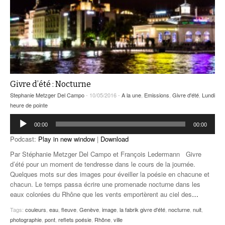
Givre d’été : Nocturne
Stephanie Metzger Del Campo
- 10/05/2016 -
A la une
,
Emissions
,
Givre d'été
,
Lundi
heure de pointe
Lecteur
00:00
00:00
audio
Podcast:
Play in new window
|
Download
Par Stéphanie Metzger Del Campo et François Ledermann Givre
d’été pour un moment de tendresse dans le cours de la journée.
Quelques mots sur des images pour éveiller la poésie en chacune et
chacun. Le temps passa écrire une promenade nocturne dans les
eaux colorées du Rhône que les vents emportèrent au ciel des
…
Tags:
couleurs
,
eau
,
fleuve
,
Genève
,
image
,
la fabrik givre d'été
,
nocturne
,
nuit
,
photographie
,
pont
,
reflets poésie
,
Rhône
,
ville