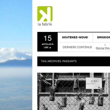
15
SOUTENEZ-NOUS!
EMISSIO
ARTICLES À
DERNIERS CONTENUS
LIRE
AZIMUT
CALM CL
Vincitori 
Ismo Leik
TAG ARCHIVES:
PASSANTS
CARTOG
INTIME
CÉSURE
COMPLÈ
DES BUL
CRÉPIDU
CURIOSI
GIVRE D