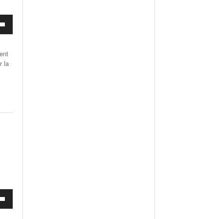
z
s
as
ent
r la
ter
er
.
z
s