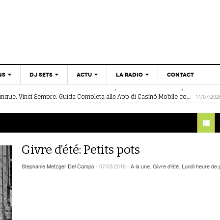
NS
DJ SETS
ACTU
LA RADIO
CONTACT
Strategia di Roulette nei Casinò Online: Analisi Comparativa delle Tecniche più Efficaci e dei Jackpot più Attraenti
- 12/07/202
Gioca Ovunque, Vinci Sempre: Guida Completa alle App di Casinò Mobile con Tornei Estivi e Pagamenti Sicuri
- 11/07/202
CENACLE
EVÉNEMENTS
LA FABRIK
- 03/04/2019
- 29
L’invité D’Azimut : Chien Bleu
CNCL666 – Le Grand Zbeul #2
Ismo Leikola, Ou
Il valore della fedeltà: come i programmi VIP trasformano le vincite in esperienze culturali uniche
- 08/07/202
- 29/06/
Sérieux
ASS
LES
PLAYLISTS
di Three Card Poker: Guida Festiva ai Live Dealer delle Casinò Online
NOUS REJOINDRE
- 07/07/2026
COLLABORATEURS
ola, ou l’art de prendre les mots au sérieux
- 29/06/2026
RAPHIE
SOCIÉTÉ
SOUTIEN ET
- 06/03/2019
- 25/10
L’invité D’Azimut : Cold Bath
CNCL666 – Le Grand Zbeul
Cully Jazz Festi
The Chemistry of Connection: How Datingskillss Data Explains Attraction Among Dutch Women
- 24/06/202
CONSTRUCT
PARTENARIATS
Vincent Segal, E
Come l’Intelligenza Artificiale sta Rivoluzionando i Bonus nei Casinò Online – Verso un’Esperienza di Gioco su Misura
- 19/06/202
Givre d’été: Petits pots
20/04/2026
EST-CE QU’ON
ATELIERS ET FORMATIONS
Natale digitale: come i tornei di casinò crypto hanno rivoluzionato la sicurezza dei pagamenti
- 09/06/202
- 06/02/2019
- 27/09/2
L’invité D’Azimut: Le Collectif Puck
CNCL 666 – FAST ZBEUL
PEUT ALLER?
La nuova frontiera delle scommesse: come le piattaforme di esports stanno ridisegnando il mercato delle puntate sportive
- 09/06/202
TEMENT
Stephanie Metzger Del Campo
- 07/05/2018 -
A la une
,
Givre d'été
,
Lundi heure de 
Cully Jazz Festi
Slot‑Innovazioni Mobile: Temi Esclusivi, Tecnologia Live‑Dealer e l’Esplosione del Gioco on‑the‑Go
- 02/06/202
LES
FLUSSPFERD
- 16/04/
Classe !
Lecteur
- 23/01/2019
- 26/06/20
L’invité D’Azimut : Joshua Howlett
Cénacle – LAST ZBEUL
audio
LES
RADIO MASALA
Cully Jazz Festiv
TÉS
TECHHOUSE
- 13/04/2
Gardot
-
Les Invités D’Azimut – Byron Leon &
Cénacle – Luv My Wax 11 – Raw G
’ÉTÉ
PLUS DE MIX