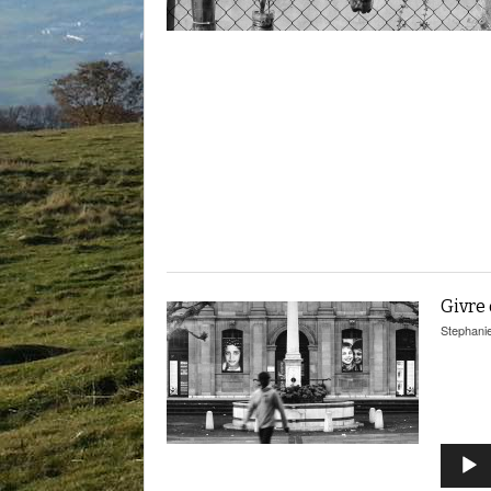
GROOVE 
IL ÉTAIT
L’ASTUCE
PORTE E
LA FABRI
LA MINU
LITTÉRAI
LA SOUT
MUSIQUE
ANTIPOD
Givre 
NOS ANC
Stephani
Lecteur
SONORI
audio
THEME F
ZIRCONI
ANCIENN
ÉMISSIO