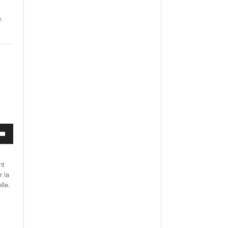
er
e
,
.
z
s
as
nt
r la
ter
lle.
er
.