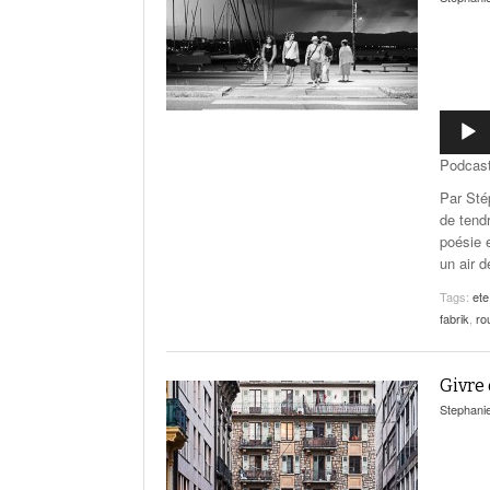
Lecteur
audio
Podcas
Par Sté
de tend
poésie 
un air d
Tags:
ete
fabrik
,
ro
Givre 
Stephani
Lecteur
audio