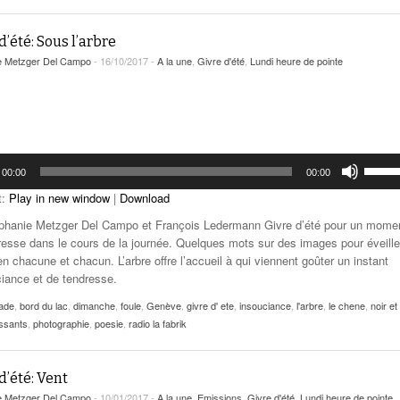
d’été: Sous l’arbre
e Metzger Del Campo
- 16/10/2017 -
A la une
,
Givre d'été
,
Lundi heure de pointe
Utilise
00:00
00:00
les
t:
Play in new window
|
Download
flèche
haut/b
phanie Metzger Del Campo et François Ledermann Givre d’été pour un mome
pour
resse dans le cours de la journée. Quelques mots sur des images pour éveille
augmen
n chacune et chacun. L’arbre offre l’accueil à qui viennent goûter un instant
ou
ciance et de tendresse.
diminu
le
ade
,
bord du lac
,
dimanche
,
foule
,
Genève
,
givre d' ete
,
insouciance
,
l'arbre
,
le chene
,
noir et
volume
ssants
,
photographie
,
poesie
,
radio la fabrik
d’été: Vent
e Metzger Del Campo
- 10/01/2017 -
A la une
,
Emissions
,
Givre d'été
,
Lundi heure de pointe