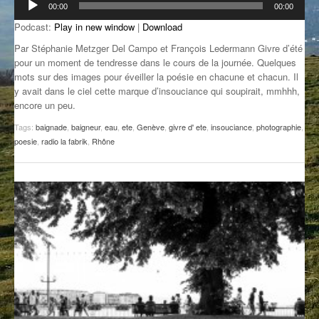
00:00
00:00
audio
GROOVE N SUN
PLUS DE MIX
Podcast:
Play in new window
|
Download
IL ÉTAIT UNE FOIS
Par Stéphanie Metzger Del Campo et François Ledermann Givre d’été
pour un moment de tendresse dans le cours de la journée. Quelques
mots sur des images pour éveiller la poésie en chacune et chacun. Il
L’ASTUCE DE LA PORTE EN BOIS
y avait dans le ciel cette marque d’insouciance qui soupirait, mmhhh,
encore un peu.
LA FABRIK POÉTIK
Tags:
baignade
,
baigneur
,
eau
,
ete
,
Genève
,
givre d' ete
,
insouciance
,
photographie
,
LA MINUTE LITTÉRAIRE
poesie
,
radio la fabrik
,
Rhône
LA SOUTERRAINE
MUSIQUE DES ANTIPODES
NOS ANCIENS
SONORIK
THEME FORCE
ZIRCONIUM