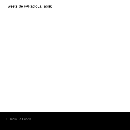
Tweets de @RadioLaFabrik
Radio La Fabrik