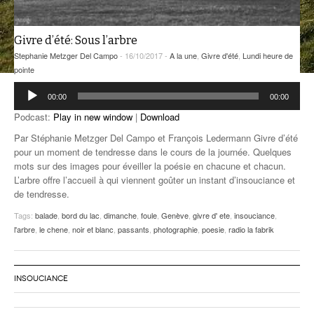
ANCIENNES ÉMISSIONS
Givre d’été: Sous l’arbre
Stephanie Metzger Del Campo
- 16/10/2017 -
A la une
,
Givre d'été
,
Lundi heure de
pointe
Lecteur
00:00
00:00
audio
Podcast:
Play in new window
|
Download
Par Stéphanie Metzger Del Campo et François Ledermann Givre d’été
pour un moment de tendresse dans le cours de la journée. Quelques
mots sur des images pour éveiller la poésie en chacune et chacun.
L’arbre offre l’accueil à qui viennent goûter un instant d’insouciance et
de tendresse.
Tags:
balade
,
bord du lac
,
dimanche
,
foule
,
Genève
,
givre d' ete
,
insouciance
,
l'arbre
,
le chene
,
noir et blanc
,
passants
,
photographie
,
poesie
,
radio la fabrik
INSOUCIANCE