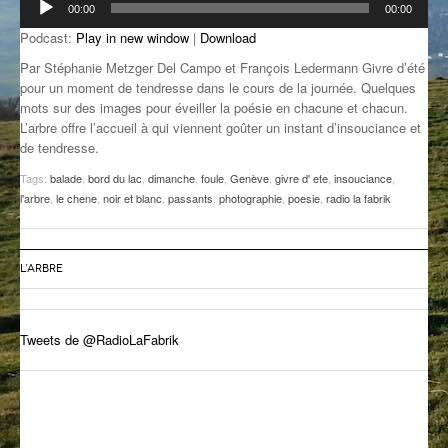
00:00
00:00
audio
GROOVE N SUN
PLUS DE MIX
Podcast:
Play in new window
|
Download
IL ÉTAIT UNE FOIS
Par Stéphanie Metzger Del Campo et François Ledermann Givre d’été
pour un moment de tendresse dans le cours de la journée. Quelques
mots sur des images pour éveiller la poésie en chacune et chacun.
L’ASTUCE DE LA PORTE EN BOIS
L’arbre offre l’accueil à qui viennent goûter un instant d’insouciance et
de tendresse.
LA FABRIK POÉTIK
Tags:
balade
,
bord du lac
,
dimanche
,
foule
,
Genève
,
givre d' ete
,
insouciance
,
LA MINUTE LITTÉRAIRE
l'arbre
,
le chene
,
noir et blanc
,
passants
,
photographie
,
poesie
,
radio la fabrik
LA SOUTERRAINE
L’ARBRE
MUSIQUE DES ANTIPODES
NOS ANCIENS
Tweets de @RadioLaFabrik
SONORIK
THEME FORCE
ZIRCONIUM