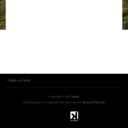
ANCIENNES ÉMISSIONS
Radio La Fabrik
Copyright ©
La Fabrik
.
Hébergement et réalisation du site internet:
Azimut Prod sàrl