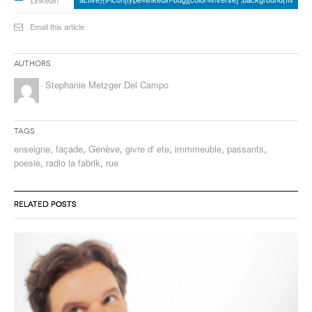
Email this article
Authors
Stephanie Metzger Del Campo
Tags
enseigne
,
façade
,
Genève
,
givre d' ete
,
immmeuble
,
passants
,
poesie
,
radio la fabrik
,
rue
RELATED POSTS