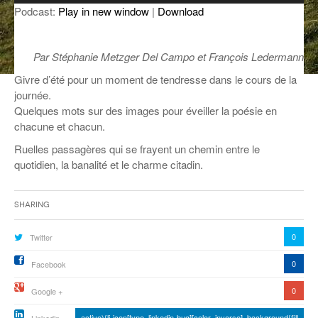
Podcast:
Play in new window
|
Download
ANCIENNES ÉMISSIONS
Par Stéphanie Metzger Del Campo et François Ledermann
Givre d’été pour un moment de tendresse dans le cours de la
journée.
Quelques mots sur des images pour éveiller la poésie en
chacune et chacun.
Ruelles passagères qui se frayent un chemin entre le
quotidien, la banalité et le charme citadin.
Sharing
0
Twitter
0
Facebook
0
Google +
active){li-icon[type=linkedin-bug][color=inverse] .background{fill
Linkedin