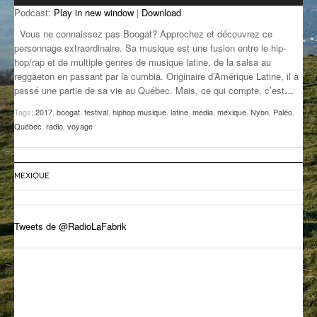
Podcast:
Play in new window
|
Download
GROOVE N SUN
PLUS DE MIX
Vous ne connaissez pas Boogat? Approchez et découvrez ce
IL ÉTAIT UNE FOIS
personnage extraordinaire. Sa musique est une fusion entre le hip-
hop/rap et de multiple genres de musique latine, de la salsa au
reggaeton en passant par la cumbia. Originaire d’Amérique Latine, il a
L’ASTUCE DE LA PORTE EN BOIS
passé une partie de sa vie au Québec. Mais, ce qui compte, c’est
…
LA FABRIK POÉTIK
Tags:
2017
,
boogat
,
festival
,
hiphop musique
,
latine
,
media
,
mexique
,
Nyon
,
Paléo
,
Québec
,
radio
,
voyage
LA MINUTE LITTÉRAIRE
LA SOUTERRAINE
MEXIQUE
MUSIQUE DES ANTIPODES
NOS ANCIENS
Tweets de @RadioLaFabrik
SONORIK
THEME FORCE
ZIRCONIUM