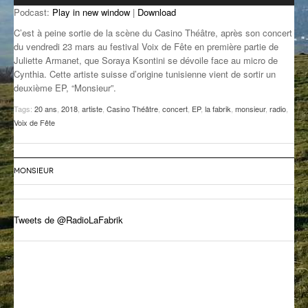
Podcast:
Play in new window
|
Download
GROOVE N SUN
PLUS DE MIX
C’est à peine sortie de la scène du Casino Théâtre, après son concert
IL ÉTAIT UNE FOIS
du vendredi 23 mars au festival Voix de Fête en première partie de
Juliette Armanet, que Soraya Ksontini se dévoile face au micro de
Cynthia. Cette artiste suisse d’origine tunisienne vient de sortir un
L’ASTUCE DE LA PORTE EN BOIS
deuxième EP, “Monsieur”.
LA FABRIK POÉTIK
Tags:
20 ans
,
2018
,
artiste
,
Casino Théâtre
,
concert
,
EP
,
la fabrik
,
monsieur
,
radio
,
Voix de Fête
LA MINUTE LITTÉRAIRE
LA SOUTERRAINE
MONSIEUR
MUSIQUE DES ANTIPODES
NOS ANCIENS
Tweets de @RadioLaFabrik
SONORIK
THEME FORCE
ZIRCONIUM