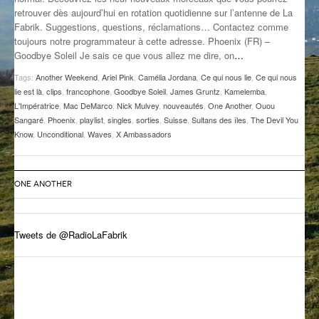
retrouver dès aujourd’hui en rotation quotidienne sur l’antenne de La
GROOVE N SUN
PLUS DE MIX
Fabrik. Suggestions, questions, réclamations… Contactez comme
toujours notre programmateur à cette adresse. Phoenix (FR) –
IL ÉTAIT UNE FOIS
Goodbye Soleil Je sais ce que vous allez me dire, on
…
L’ASTUCE DE LA PORTE EN BOIS
Tags:
Another Weekend
,
Ariel Pink
,
Camélia Jordana
,
Ce qui nous lie
,
Ce qui nous
lie est là
,
clips
,
francophone
,
Goodbye Soleil
,
James Gruntz
,
Kamelemba
,
LA FABRIK POÉTIK
L'Impératrice
,
Mac DeMarco
,
Nick Mulvey
,
nouveautés
,
One Another
,
Ouou
Sangaré
,
Phoenix
,
playlist
,
singles
,
sorties
,
Suisse
,
Sultans des îles
,
The Devil You
Know
,
Unconditional
,
Waves
,
X Ambassadors
LA MINUTE LITTÉRAIRE
LA SOUTERRAINE
ONE ANOTHER
MUSIQUE DES ANTIPODES
NOS ANCIENS
Tweets de @RadioLaFabrik
SONORIK
THEME FORCE
ZIRCONIUM