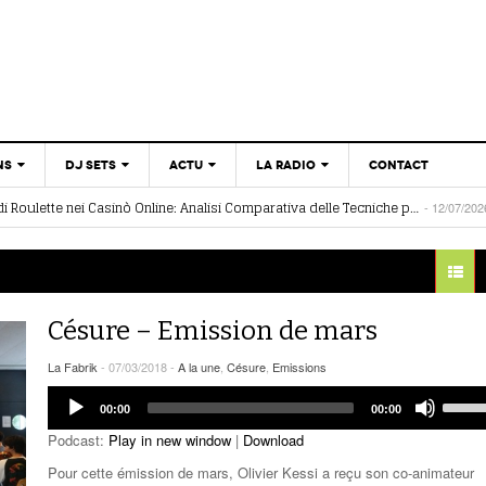
NS
DJ SETS
ACTU
LA RADIO
CONTACT
Strategia di Roulette nei Casinò Online: Analisi Comparativa delle Tecniche più Efficaci e dei Jackpot più Attraenti
- 12/07/202
CENACLE
EVÉNEMENTS
LA FABRIK
- 03/04/2019
- 29
L’invité D’Azimut : Chien Bleu
CNCL666 – Le Grand Zbeul #2
Ismo Leikola, Ou
Gioca Ovunque, Vinci Sempre: Guida Completa alle App di Casinò Mobile con Tornei Estivi e Pagamenti Sicuri
- 11/07/202
- 29/06/
Sérieux
ASS
LES
PLAYLISTS
NOUS REJOINDRE
Il valore della fedeltà: come i programmi VIP trasformano le vincite in esperienze culturali uniche
- 08/07/202
- 06/03/2019
L’invité D’Azimut : Cold Bath
COLLABORATEURS
di Three Card Poker: Guida Festiva ai Live Dealer delle Casinò Online
- 07/07/2026
RAPHIE
SOCIÉTÉ
SOUTIEN ET
- 25/10
CNCL666 – Le Grand Zbeul
Cully Jazz Festi
ola, ou l’art de prendre les mots au sérieux
- 29/06/2026
CONSTRUCT
PARTENARIATS
- 06/02/2019
L’invité D’Azimut: Le Collectif Puck
Vincent Segal, E
The Chemistry of Connection: How Datingskillss Data Explains Attraction Among Dutch Women
- 24/06/202
Césure – Emission de mars
20/04/2026
EST-CE QU’ON
ATELIERS ET FORMATIONS
Come l’Intelligenza Artificiale sta Rivoluzionando i Bonus nei Casinò Online – Verso un’Esperienza di Gioco su Misura
- 19/06/202
- 27/09/2
CNCL 666 – FAST ZBEUL
- 23/01/2019
L’invité D’Azimut : Joshua Howlett
PEUT ALLER?
Natale digitale: come i tornei di casinò crypto hanno rivoluzionato la sicurezza dei pagamenti
- 09/06/202
TEMENT
La Fabrik
- 07/03/2018 -
A la une
,
Césure
,
Emissions
Cully Jazz Festi
La nuova frontiera delle scommesse: come le piattaforme di esports stanno ridisegnando il mercato delle puntate sportive
- 09/06/202
LES
FLUSSPFERD
- 16/04/
Classe !
Les Invités D’Azimut – Byron Leon &
Lecteur
Utilise
Slot‑Innovazioni Mobile: Temi Esclusivi, Tecnologia Live‑Dealer e l’Esplosione del Gioco on‑the‑Go
- 02/06/202
- 26/06/20
00:00
Cénacle – LAST ZBEUL
00:00
- 26/12/2018
audio
Compagnie Don’t Stop Me Now
les
LES
RADIO MASALA
Cully Jazz Festiv
Podcast:
Play in new window
|
Download
flèche
View All
TÉS
TECHHOUSE
- 13/04/2
Gardot
haut/b
Pour cette émission de mars, Olivier Kessi a reçu son co-animateur
-
Cénacle – Luv My Wax 11 – Raw G
pour
’ÉTÉ
PLUS DE MIX