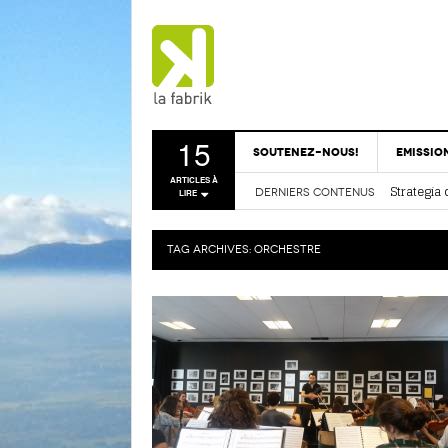
15
SOUTENEZ-NOUS!
EMISSIO
ARTICLES À
DERNIERS CONTENUS
LIRE
AZIMUT
CALM CL
Vincitori 
TAG ARCHIVES:
ORCHESTRE
CARTOG
Ismo Leik
INTIME
CÉSURE
COMPLÈ
DES BUL
CRÉPIDU
CURIOSI
GIVRE D