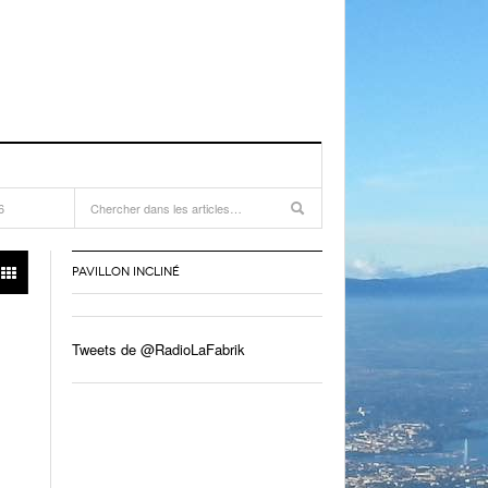
6
/11/2018
 L’art De Prendre Les Mots Au
6
2026
6
PAVILLON INCLINÉ
/2018
val 2026 | Roberto Fonseca &
-
ntre Tension Et Délicatesse
6
6
018
Tweets de @RadioLaFabrik
6
val 2026 | Reuben James, La
6
2026
6
18
al 2026 | J’ai Rêvé Melody
026
 12/04/2018