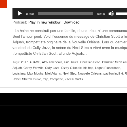
- 26/12/2018
Cully Jazz Festiv
Compagnie Don’t Stop Me Now
N SUN
Vertige Du Prés
Utilise
View All
View All
00:00
00:00
les
V
 UNE FOIS
Podcast:
Play in new window
|
Download
flèche
 DE LA
haut/b
La haine ne construit pas une famille, ni une tribu, ni une communau
N BOIS
pour
Seul l’amour peut. Voici l’essence du message de Christian Scott aT
augmen
K POÉTIK
Adjuah, trompettiste originaire de la Nouvelle Orléans. Lors du dernier
ou
vendredi du Cully Jazz, la scène du Next Step a vibré avec la musiq
TE
diminu
trompettiste Christian Scott aTunde Adjuah
…
RE
le
volume
Tags:
2017
,
ADAMS
,
Afro-americain
,
asie
,
blues
,
Christian Scott
,
Christian Scott a
ERRAINE
Adjuah
,
Corey Fonville
,
Cully Jazz
,
Dizzy Gillespie
,
hip hop
,
Logan Richardson
,
 DES
Louisiana
,
Max Mucha
,
Miel Adams
,
Next Step
,
Nouvelle Orléans
,
pavillon incliné
,
R
ES
Rebel
,
Stretch music
,
trap
,
trompette
,
Zaccai Curtis
IENS
K
ORCE
UM
ES
NS