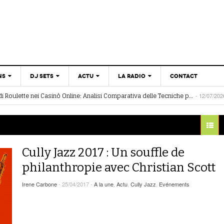
NS
DJ SETS
ACTU
LA RADIO
CONTACT
Strategia di Roulette nei Casinò Online: Analisi Comparativa delle Tecniche più Efficaci e dei Jackpot più Attraenti
- 12/07/202
CENACLE
EVÉNEMENTS
LA FABRIK
- 03/04/2019
- 29
L’invité D’Azimut : Chien Bleu
CNCL666 – Le Grand Zbeul #2
Ismo Leikola, Ou
Gioca Ovunque, Vinci Sempre: Guida Completa alle App di Casinò Mobile con Tornei Estivi e Pagamenti Sicuri
- 11/07/202
- 29/06/
Sérieux
ASS
LES
PLAYLISTS
Il valore della fedeltà: come i programmi VIP trasformano le vincite in esperienze culturali uniche
NOUS REJOINDRE
- 08/07/202
COLLABORATEURS
di Three Card Poker: Guida Festiva ai Live Dealer delle Casinò Online
- 07/07/2026
RAPHIE
SOCIÉTÉ
SOUTIEN ET
- 06/03/2019
- 25/10
L’invité D’Azimut : Cold Bath
CNCL666 – Le Grand Zbeul
Cully Jazz Festi
ola, ou l’art de prendre les mots au sérieux
- 29/06/2026
CONSTRUCT
PARTENARIATS
Vincent Segal, E
The Chemistry of Connection: How Datingskillss Data Explains Attraction Among Dutch Women
- 24/06/202
Cully Jazz 2017 : Un souffle de
20/04/2026
EST-CE QU’ON
Come l’Intelligenza Artificiale sta Rivoluzionando i Bonus nei Casinò Online – Verso un’Esperienza di Gioco su Misura
ATELIERS ET FORMATIONS
- 19/06/202
- 06/02/2019
- 27/09/2
L’invité D’Azimut: Le Collectif Puck
CNCL 666 – FAST ZBEUL
PEUT ALLER?
Natale digitale: come i tornei di casinò crypto hanno rivoluzionato la sicurezza dei pagamenti
philanthropie avec Christian Scott
- 09/06/202
TEMENT
Cully Jazz Festi
La nuova frontiera delle scommesse: come le piattaforme di esports stanno ridisegnando il mercato delle puntate sportive
- 09/06/202
LES
FLUSSPFERD
- 16/04/
Classe !
Irene Carbone
- 25/04/2017 -
A la une
,
Actu
,
Cully Jazz
,
Evénements
Slot‑Innovazioni Mobile: Temi Esclusivi, Tecnologia Live‑Dealer e l’Esplosione del Gioco on‑the‑Go
- 02/06/202
- 23/01/2019
- 26/06/20
L’invité D’Azimut : Joshua Howlett
Cénacle – LAST ZBEUL
LES
RADIO MASALA
Lecteur
Cully Jazz Festiv
audio
TÉS
TECHHOUSE
- 13/04/2
Gardot
-
Les Invités D’Azimut – Byron Leon &
Cénacle – Luv My Wax 11 – Raw G
’ÉTÉ
PLUS DE MIX