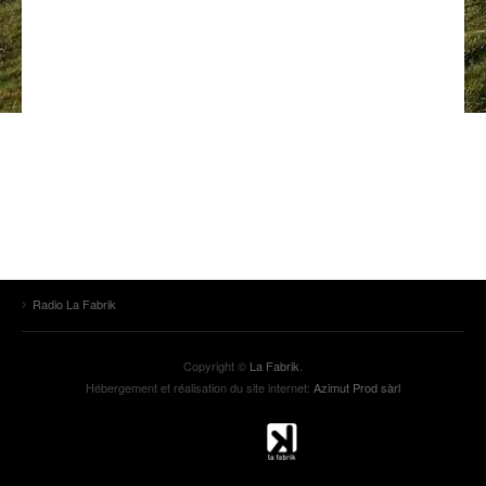
ANCIENNES ÉMISSIONS
Radio La Fabrik
Copyright ©
La Fabrik
.
Hébergement et réalisation du site internet:
Azimut Prod sàrl