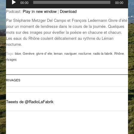
00:00
00:00
audio
GROOVE N SUN
PLUS DE MIX
Podcast:
Play in new window
|
Download
IL ÉTAIT UNE FOIS
Par Stéphanie Metzger Del Campo et François Ledermann Givre d’été
pour un moment de tendresse dans le cours de la journée. Quelques
mots sur des images pour éveiller la poésie en chacune et chacun.
L’ASTUCE DE LA PORTE EN BOIS
Les eaux du Rhône coulent délicatement au rythme du Léman
nocturne.
LA FABRIK POÉTIK
Tags:
bise
,
Genève
,
givre d' ete
,
leman
,
naviguer
,
nocturne
,
radio la fabrik
,
Rhône
,
LA MINUTE LITTÉRAIRE
rivages
LA SOUTERRAINE
RIVAGES
MUSIQUE DES ANTIPODES
NOS ANCIENS
Tweets de @RadioLaFabrik
SONORIK
THEME FORCE
ZIRCONIUM