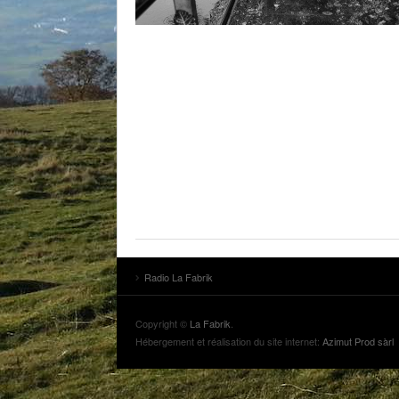
GROOVE 
IL ÉTAIT
L’ASTUCE
PORTE E
LA FABRI
LA MINU
LITTÉRAI
LA SOUT
MUSIQUE
ANTIPOD
NOS ANC
Radio La Fabrik
SONORI
THEME F
Copyright ©
La Fabrik
.
Hébergement et réalisation du site internet:
Azimut Prod sàrl
ZIRCONI
ANCIENN
ÉMISSIO