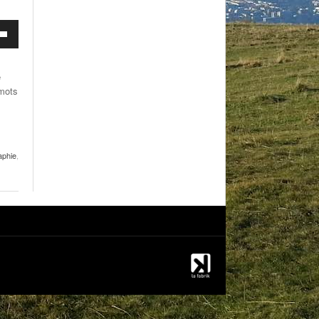
al 2026 | Entre Héritage Et
- 12/04/2026
ent
z
iew All
s
as
é
 mots
ter
er
.
aphie
,