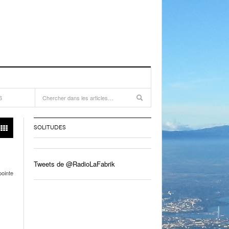
6
/11/2018
 L’art De Prendre Les Mots Au
6
2026
6
SOLITUDES
/2018
val 2026 | Roberto Fonseca &
-
ntre Tension Et Délicatesse
6
6
018
Tweets de @RadioLaFabrik
6
pointe
val 2026 | Reuben James, La
6
2026
6
18
al 2026 | J’ai Rêvé Melody
026
 12/04/2018