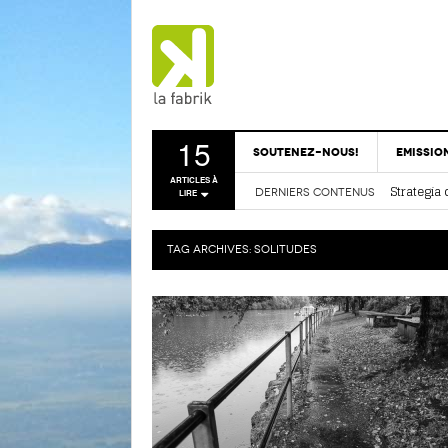
15
SOUTENEZ-NOUS!
EMISSIO
ARTICLES À
DERNIERS CONTENUS
LIRE
AZIMUT
CALM CL
Vincitori 
TAG ARCHIVES:
SOLITUDES
CARTOG
Ismo Leik
INTIME
CÉSURE
COMPLÈ
DES BUL
CRÉPIDU
CURIOSI
GIVRE D