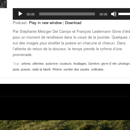
- 26/12/2018
Cully Jazz Festiv
Compagnie Don’t Stop Me Now
N SUN
Vertige Du Prés
Utilise
View All
View All
00:00
00:00
les
V
 UNE FOIS
Podcast:
Play in new window
|
Download
flèche
 DE LA
haut/b
Par Stéphanie Metzger Del Campo et François Ledermann Givre d’ét
N BOIS
pour
pour un moment de tendresse dans le cours de la journée. Quelques
augmen
K POÉTIK
sur des images pour éveiller la poésie en chacune et chacun. Dans
ou
l’attente du retour de la douceur, le temps prends le rythme d’une
TE
diminu
promenade.
RE
le
volume
Tags:
arbres
,
attentes
,
automne
,
couleurs
,
feuillages
,
Genève
,
givre d' ete
,
photogr
ERRAINE
pluie
,
poesie
,
radio la fabrik
,
Rhône
,
sentier des saules
,
solitudes
 DES
ES
IENS
K
ORCE
UM
ES
NS