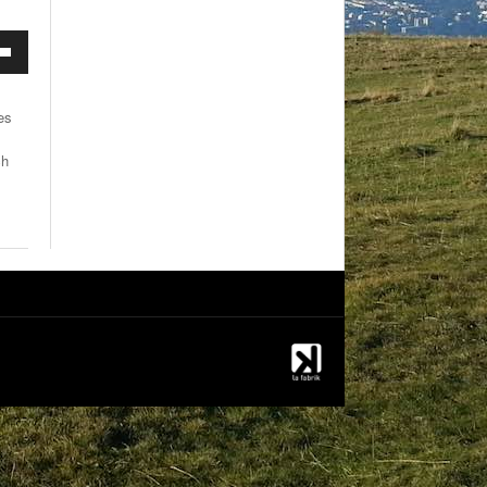
al 2026 | Entre Héritage Et
- 12/04/2026
ent
z
iew All
s
as
es
ter
ch
er
.