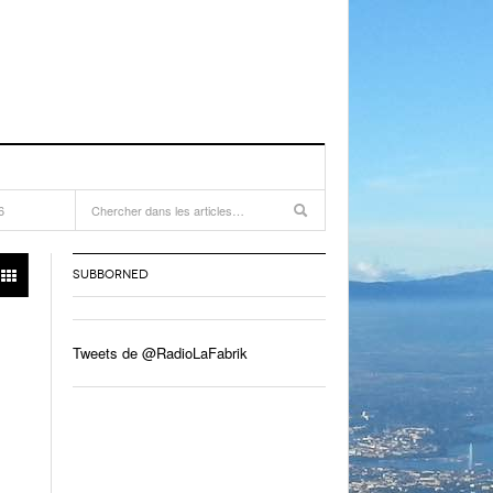
6
/11/2018
 L’art De Prendre Les Mots Au
6
2026
6
SUBBORNED
/2018
val 2026 | Roberto Fonseca &
-
ntre Tension Et Délicatesse
6
6
018
Tweets de @RadioLaFabrik
6
val 2026 | Reuben James, La
6
2026
6
18
al 2026 | J’ai Rêvé Melody
026
 12/04/2018