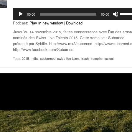
- 26/12/2018
Cully Jazz Festiv
Compagnie Don’t Stop Me Now
N SUN
Vertige Du Prés
Utilise
View All
View All
00:00
00:00
les
V
 UNE FOIS
Podcast:
Play in new window
|
Download
flèche
 DE LA
haut/b
Jusqu’au 14 novembre 2015, faites connaissance avec l’un des artist
N BOIS
pour
nominés des Swiss Live Talents 2015. Cette semaine : Suborned,
augmen
K POÉTIK
présenté par Sybille. http://www.mx3/suborned http://www.suborned.
ou
http://www.facebook.com/Suborned
TE
diminu
RE
le
Tags:
2015
,
métal
,
subborned
,
swiss live talent
,
trash
,
tremplin musical
volume
ERRAINE
 DES
ES
IENS
K
ORCE
UM
ES
NS