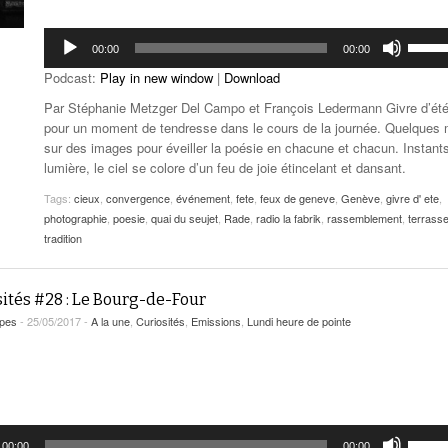
- 26/12/2018
Cully Jazz Festiv
Compagnie Don’t Stop Me Now
N SUN
Vertige Du Prés
Utilise
View All
View All
00:00
00:00
les
V
 UNE FOIS
Podcast:
Play in new window
|
Download
flèche
 DE LA
haut/b
Par Stéphanie Metzger Del Campo et François Ledermann Givre d’ét
N BOIS
pour
pour un moment de tendresse dans le cours de la journée. Quelques
augmen
K POÉTIK
sur des images pour éveiller la poésie en chacune et chacun. Instant
ou
lumière, le ciel se colore d’un feu de joie étincelant et dansant.
TE
diminu
RE
le
Tags:
cieux
,
convergence
,
événement
,
fete
,
feux de geneve
,
Genève
,
givre d' ete
,
volume
photographie
,
poesie
,
quai du seujet
,
Rade
,
radio la fabrik
,
rassemblement
,
terrass
ERRAINE
tradition
 DES
ES
ités #28 : Le Bourg-de-Four
IENS
pes
- 25/05/2017 -
A la une
,
Curiosités
,
Emissions
,
Lundi heure de pointe
K
ORCE
UM
ES
Utilise
NS
00:00
00:00