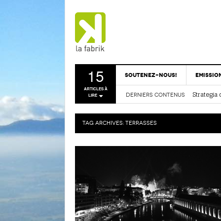
15
SOUTENEZ-NOUS!
EMISSIO
ARTICLES À
DERNIERS CONTENUS
LIRE
AZIMUT
CALM CL
Vincitori 
TAG ARCHIVES:
TERRASSES
CARTOG
Ismo Leik
INTIME
CÉSURE
COMPLÈ
DES BUL
CRÉPIDU
CURIOSI
GIVRE D