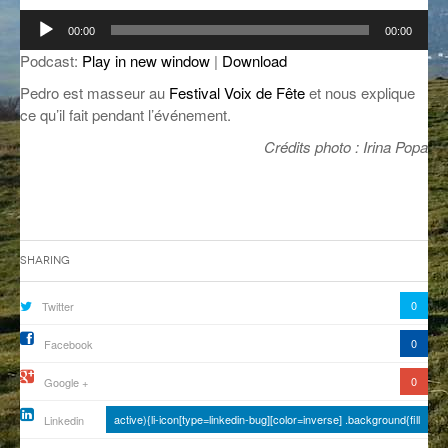
Lecteur
GROOVE N SUN
PLUS DE MIX
00:00
00:00
audio
Podcast:
Play in new window
|
Download
IL ÉTAIT UNE FOIS
Pedro est masseur au
Festival Voix de Fête
et nous explique
L’ASTUCE DE LA PORTE EN BOIS
ce qu’il fait pendant l’événement.
Crédits photo : Irina Popa
LA FABRIK POÉTIK
LA MINUTE LITTÉRAIRE
LA SOUTERRAINE
Sharing
MUSIQUE DES ANTIPODES
0
Twitter
NOS ANCIENS
0
Facebook
SONORIK
0
Google +
THEME FORCE
active){li-icon[type=linkedin-bug][color=inverse] .background{fill
Linkedin
ZIRCONIUM