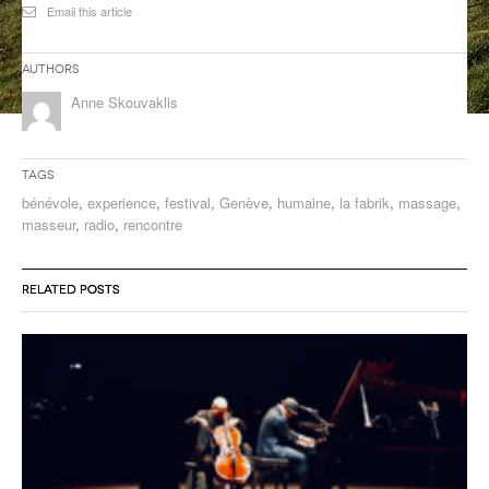
Email this article
ANCIENNES ÉMISSIONS
Authors
Anne Skouvaklis
Tags
bénévole
,
experience
,
festival
,
Genève
,
humaine
,
la fabrik
,
massage
,
masseur
,
radio
,
rencontre
RELATED POSTS