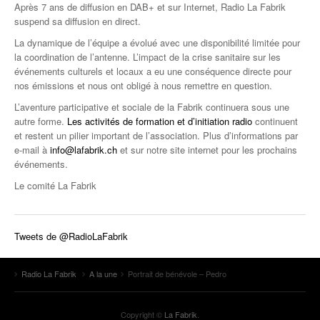
Après 7 ans de diffusion en DAB+ et sur Internet, Radio La Fabrik
suspend sa diffusion en direct.
La dynamique de l’équipe a évolué avec une disponibilité limitée pour
la coordination de l’antenne. L’impact de la crise sanitaire sur les
événements culturels et locaux a eu une conséquence directe pour
nos émissions et nous ont obligé à nous remettre en question.
L’aventure participative et sociale de la Fabrik continuera sous une
autre forme.
Les activités de formation et d’initiation radio
continuent
et restent un pilier important de l’association. Plus d’informations par
e-mail à
info@lafabrik.ch
et sur notre site internet pour les prochains
événements.
Le comité La Fabrik
Tweets de @RadioLaFabrik
Radio La Fabrik
A la une
Portrait de bénévole – Pedro
Copyright ©
La Fabrik
.