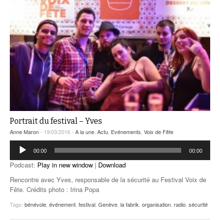
Portrait du festival – Yves
Anne Maron
- 19/03/2016 -
A la une
,
Actu
,
Evénements
,
Voix de Fête
Lecteur
00:00
00:00
audio
Podcast:
Play in new window
|
Download
Rencontre avec Yves, responsable de la sécurité au Festival Voix de
Fête. Crédits photo : Irina Popa
Tags:
bénévole
,
événement
,
festival
,
Genève
,
la fabrik
,
organisation
,
radio
,
sécurité