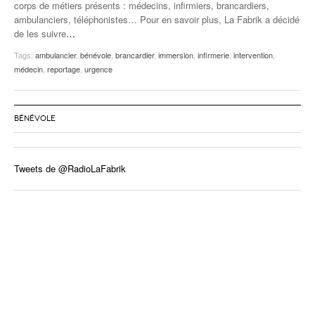
corps de métiers présents : médecins, infirmiers, brancardiers,
ambulanciers, téléphonistes… Pour en savoir plus, La Fabrik a décidé
de les suivre
…
Tags:
ambulancier
,
bénévole
,
brancardier
,
immersion
,
infirmerie
,
intervention
,
médecin
,
reportage
,
urgence
BÉNÉVOLE
Tweets de @RadioLaFabrik