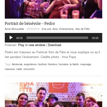
Portrait de bénévole – Pedro
Anne Skouvaklis
- 20/03/2016 -
A la une
,
Actu
,
Evénements
,
Voix de Fête
Lecteur
00:00
00:00
audio
Podcast:
Play in new window
|
Download
Pedro est masseur au Festival Voix de Fête et nous explique ce qu’il
fait pendant l’événement. Crédits photo : Irina Popa
Tags:
bénévole
,
experience
,
festival
,
Genève
,
humaine
,
la fabrik
,
massage
,
masseur
,
radio
,
rencontre