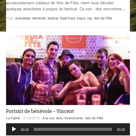
accessoirement créateur de Voix de Fête, vient nous dévoiler
quelques anecdotes à propos du festival. Ce soir : des rencontres
…
ANCIENNES ÉMISSIONS
Tags:
anecdotes
,
bénévole
,
festival
,
Gaël Faye
,
impro
,
rap
,
Voix de Fête
Portrait de bénévole – Vincent
La Fabrik
- 21/03/2016 -
A la une
,
Actu
,
Evénements
,
Voix de Fête
Lecteur
00:00
00:00
audio