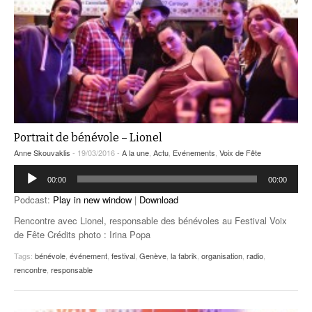
Portrait de bénévole – Lionel
Anne Skouvaklis
- 19/03/2016 -
A la une
,
Actu
,
Evénements
,
Voix de Fête
Lecteur
00:00
00:00
audio
Podcast:
Play in new window
|
Download
Rencontre avec Lionel, responsable des bénévoles au Festival Voix
de Fête Crédits photo : Irina Popa
Tags:
bénévole
,
événement
,
festival
,
Genève
,
la fabrik
,
organisation
,
radio
,
rencontre
,
responsable