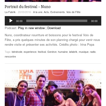
Portrait du festival – Nuno
La Fabrik
- 20/03/2016 -
A la une
,
Actu
,
Evénements
,
Voix de Fête
Lecteur
00:00
00:00
audio
Podcast:
Play in new window
|
Download
Nuno, coordinateur nourriture et boissons pour le festival Voix de
Fête, a pris quelques minutes de son planning chargé pour venir nous
rendre visite et présenter ses activités. Crédits photo : Irina Popa
Tags:
bénévole
,
experience
,
festival
,
Genève
,
humaine
,
lafabrik
,
musique
,
radio
,
rencontre