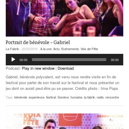
Portrait de bénévole – Gabriel
La Fabrik
- 20/03/2016 -
A la une
,
Actu
,
Evénements
,
Voix de Fête
Lecteur
00:00
00:00
audio
Podcast:
Play in new window
|
Download
Gabriel, bénévole polyvalent, est venu nous rendre visite en fin de
festival pour parler de son travail sur le festival et nous présenter un
jeu dont on aurait peut-être pu se passer. Crédits photo : Irina Popa
Tags:
bénévole
,
experience
,
festival
,
Genève
,
humaine
,
la fabrik
,
radio
,
rencontre