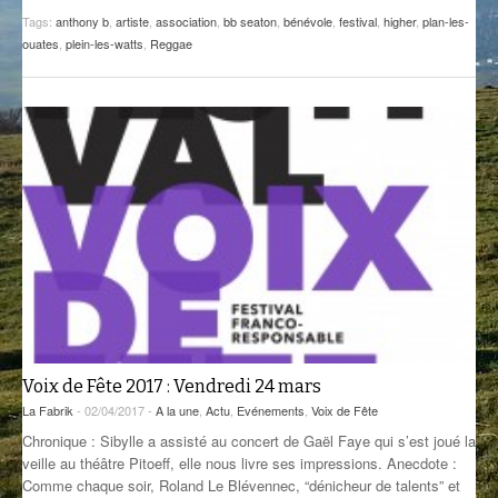
Tags:
anthony b
,
artiste
,
association
,
bb seaton
,
bénévole
,
festival
,
higher
,
plan-les-
GROOVE N SUN
PLUS DE MIX
ouates
,
plein-les-watts
,
Reggae
IL ÉTAIT UNE FOIS
L’ASTUCE DE LA PORTE EN BOIS
LA FABRIK POÉTIK
LA MINUTE LITTÉRAIRE
LA SOUTERRAINE
MUSIQUE DES ANTIPODES
NOS ANCIENS
Voix de Fête 2017 : Vendredi 24 mars
SONORIK
La Fabrik
- 02/04/2017 -
A la une
,
Actu
,
Evénements
,
Voix de Fête
THEME FORCE
Chronique : Sibylle a assisté au concert de Gaël Faye qui s’est joué la
veille au théâtre Pitoeff, elle nous livre ses impressions. Anecdote :
ZIRCONIUM
Comme chaque soir, Roland Le Blévennec, “dénicheur de talents” et