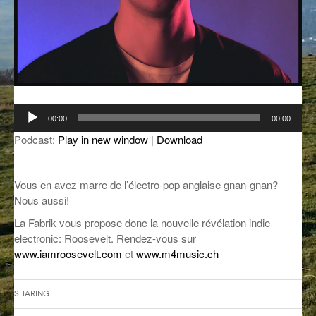
GROOVE N SUN
PLUS DE MIX
IL ÉTAIT UNE FOIS
L’ASTUCE DE LA PORTE EN BOIS
LA FABRIK POÉTIK
Lecteur
00:00
00:00
audio
LA MINUTE LITTÉRAIRE
Podcast:
Play in new window
|
Download
LA SOUTERRAINE
Vous en avez marre de l’électro-pop anglaise gnan-gnan?
MUSIQUE DES ANTIPODES
Nous aussi!
NOS ANCIENS
La Fabrik vous propose donc la nouvelle révélation indie
electronic: Roosevelt. Rendez-vous sur
SONORIK
www.iamroosevelt.com
et
www.m4music.ch
THEME FORCE
Sharing
ZIRCONIUM