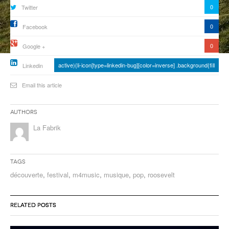
0
Twitter
ANCIENNES ÉMISSIONS
0
Facebook
0
Google +
active){li-icon[type=linkedin-bug][color=inverse] .background{fill
Linkedin
Email this article
Authors
La Fabrik
Tags
découverte
,
festival
,
m4music
,
musique
,
pop
,
roosevelt
RELATED POSTS