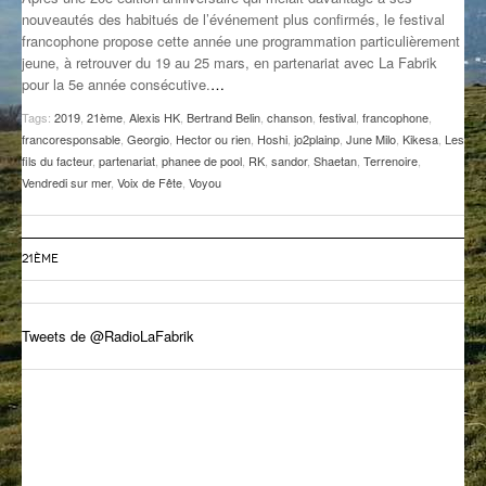
nouveautés des habitués de l’événement plus confirmés, le festival
GROOVE N SUN
PLUS DE MIX
francophone propose cette année une programmation particulièrement
jeune, à retrouver du 19 au 25 mars, en partenariat avec La Fabrik
IL ÉTAIT UNE FOIS
pour la 5e année consécutive.
…
L’ASTUCE DE LA PORTE EN BOIS
Tags:
2019
,
21ème
,
Alexis HK
,
Bertrand Belin
,
chanson
,
festival
,
francophone
,
francoresponsable
,
Georgio
,
Hector ou rien
,
Hoshi
,
jo2plainp
,
June Milo
,
Kikesa
,
Les
LA FABRIK POÉTIK
fils du facteur
,
partenariat
,
phanee de pool
,
RK
,
sandor
,
Shaetan
,
Terrenoire
,
Vendredi sur mer
,
Voix de Fête
,
Voyou
LA MINUTE LITTÉRAIRE
LA SOUTERRAINE
21ÈME
MUSIQUE DES ANTIPODES
Tweets de @RadioLaFabrik
NOS ANCIENS
SONORIK
THEME FORCE
ZIRCONIUM