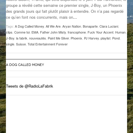
groupe a révélé cette semaine ce premier single, J-Boy, un Phoenix
GROOVE N SUN
PLUS DE MIX
des grands jours qui fait plutôt plaisir à entendre. On n’a pas regardé
ce qu’en font nos concurrents, mais on
…
IL ÉTAIT UNE FOIS
Tags:
A Dog Called Money
,
All We Are
,
Aryan Nation
,
Bonaparte
,
Clara Luciani
,
L’ASTUCE DE LA PORTE EN BOIS
clips
,
Comme toi
,
EMA
,
Father John Misty
,
francophone
,
Fuck Your Accent
,
Human
,
J-Boy
,
la fabrik
,
nouveautés
,
Paint Me Silver
,
Phoenix
,
PJ Harvey
,
playlist
,
Pond
,
LA FABRIK POÉTIK
single
,
Suisse
,
Total Entertainment Forever
LA MINUTE LITTÉRAIRE
A DOG CALLED MONEY
LA SOUTERRAINE
MUSIQUE DES ANTIPODES
Tweets de @RadioLaFabrik
NOS ANCIENS
SONORIK
THEME FORCE
ZIRCONIUM