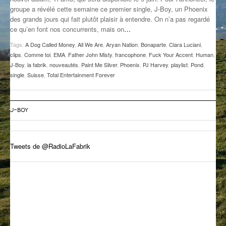
groupe a révélé cette semaine ce premier single, J-Boy, un Phoenix
GROOVE N SUN
PLUS DE MIX
des grands jours qui fait plutôt plaisir à entendre. On n’a pas regardé
ce qu’en font nos concurrents, mais on
…
IL ÉTAIT UNE FOIS
Tags:
A Dog Called Money
,
All We Are
,
Aryan Nation
,
Bonaparte
,
Clara Luciani
,
L’ASTUCE DE LA PORTE EN BOIS
clips
,
Comme toi
,
EMA
,
Father John Misty
,
francophone
,
Fuck Your Accent
,
Human
,
J-Boy
,
la fabrik
,
nouveautés
,
Paint Me Silver
,
Phoenix
,
PJ Harvey
,
playlist
,
Pond
,
LA FABRIK POÉTIK
single
,
Suisse
,
Total Entertainment Forever
LA MINUTE LITTÉRAIRE
J-BOY
LA SOUTERRAINE
MUSIQUE DES ANTIPODES
Tweets de @RadioLaFabrik
NOS ANCIENS
SONORIK
THEME FORCE
ZIRCONIUM